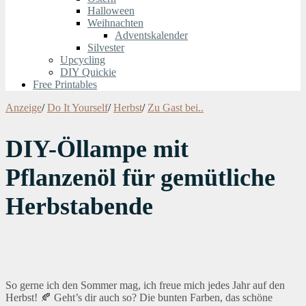
Halloween
Weihnachten
Adventskalender
Silvester
Upcycling
DIY Quickie
Free Printables
Anzeige
/
Do It Yourself
/
Herbst
/
Zu Gast bei..
DIY-Öllampe mit
Pflanzenöl für gemütliche
Herbstabende
So gerne ich den Sommer mag, ich freue mich jedes Jahr auf den
Herbst! 🍂 Geht’s dir auch so? Die bunten Farben, das schöne