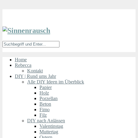
Home
Rebecca
Kontakt
DIY | Rund ums Jahr
Alle DIY Ideen im Überblick
Papier
Holz
Porzellan
Beton
Fimo
Filz
DIY nach Anlässen
Valentinstag
Muttertag
Ostern