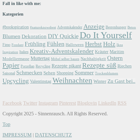
Fall in like with me:
Kategorien
Anzeige
#bookspiration
Adventskalender
Beerenhunger
Beton
#natureknowsbest
Do It Yourself
DIY Quickie
Blumen
Dekoration
Herbst
Holz
Frühling
Fühlen
Halloween
Fimo
Fondant
Ikea
Kreativ-Adventskalender
Kräuter
Maritim
Italien
Inspiration
Ostern
Muttertag
Modelliermasse
Nachhaltigkeit
Möbel selber bauen
Papier
Rezepte süß
Rezepte pikant
Riechen
Porzellan
Recycling
Schmecken
Sommer
Sehen
Shopping
Saisonal
Trockenblumen
Weihnachten
Upcycling
Zu Gast bei..
Winter
Valentinstag
Facebook
Twitter
Instagram
Pinterest
Bloglovin
LinkedIn
RSS
Copyright 2025 - Sinnenrausch. All Rights Reserved.
Top
IMPRESSUM
|
DATENSCHUTZ