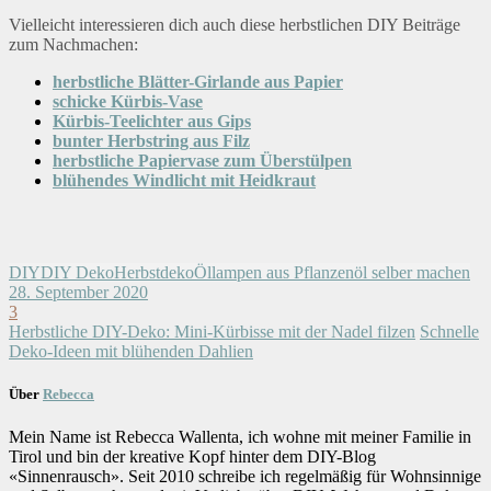
Vielleicht interessieren dich auch diese herbstlichen DIY Beiträge
zum Nachmachen:
herbstliche Blätter-Girlande aus Papier
schicke Kürbis-Vase
Kürbis-Teelichter aus Gips
bunter Herbstring aus Filz
herbstliche Papiervase zum Überstülpen
blühendes Windlicht mit Heidkraut
DIY
DIY Deko
Herbstdeko
Öllampen aus Pflanzenöl selber machen
28. September 2020
3
Herbstliche DIY-Deko: Mini-Kürbisse mit der Nadel filzen
Schnelle
Deko-Ideen mit blühenden Dahlien
Über
Rebecca
Mein Name ist Rebecca Wallenta, ich wohne mit meiner Familie in
Tirol und bin der kreative Kopf hinter dem DIY-Blog
«Sinnenrausch». Seit 2010 schreibe ich regelmäßig für Wohnsinnige