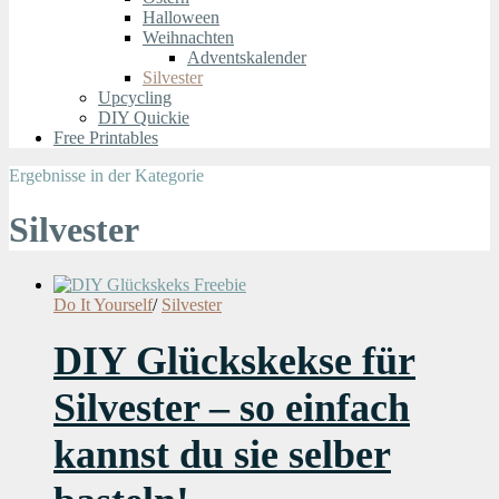
Halloween
Weihnachten
Adventskalender
Silvester
Upcycling
DIY Quickie
Free Printables
Ergebnisse in der Kategorie
Silvester
Do It Yourself
/
Silvester
DIY Glückskekse für
Silvester – so einfach
kannst du sie selber