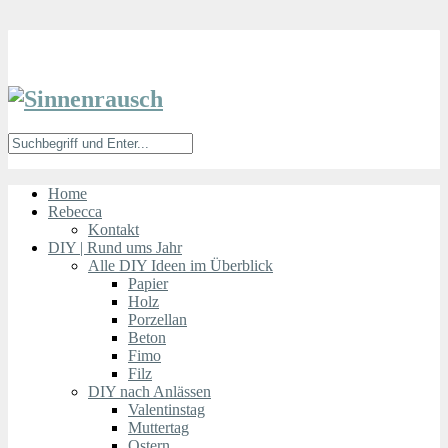
Home
Rebecca
Kontakt
DIY | Rund ums Jahr
Alle DIY Ideen im Überblick
Papier
Holz
Porzellan
Beton
Fimo
Filz
DIY nach Anlässen
Valentinstag
Muttertag
Ostern