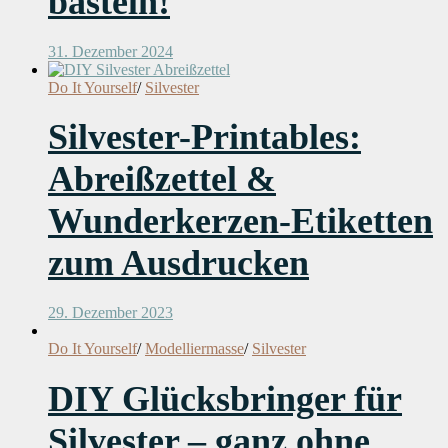
basteln!
31. Dezember 2024
Do It Yourself
/
Silvester
Silvester-Printables:
Abreißzettel &
Wunderkerzen-Etiketten
zum Ausdrucken
29. Dezember 2023
Do It Yourself
/
Modelliermasse
/
Silvester
DIY Glücksbringer für
Silvester – ganz ohne