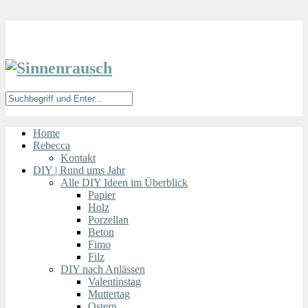
Home
Rebecca
Kontakt
DIY | Rund ums Jahr
Alle DIY Ideen im Überblick
Papier
Holz
Porzellan
Beton
Fimo
Filz
DIY nach Anlässen
Valentinstag
Muttertag
Ostern