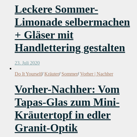
Leckere Sommer-
Limonade selbermachen
+ Gläser mit
Handlettering gestalten
23. Juli 2020
Do It Yourself
/
Kräuter
/
Sommer
/
Vorher | Nachher
Vorher-Nachher: Vom
Tapas-Glas zum Mini-
Kräutertopf in edler
Granit-Optik