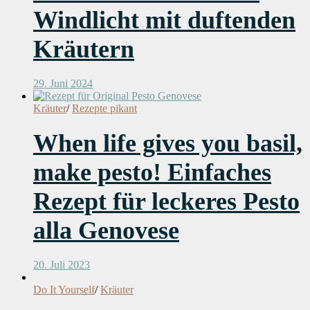
Windlicht mit duftenden
Kräutern
29. Juni 2024
Kräuter
/
Rezepte pikant
When life gives you basil,
make pesto! Einfaches
Rezept für leckeres Pesto
alla Genovese
20. Juli 2023
Do It Yourself
/
Kräuter