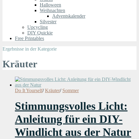
Halloween
Weihnachten
Adventskalender
Silvester
Upcycling
DIY Quickie
Free Printables
Ergebnisse in der Kategorie
Kräuter
Do It Yourself
/
Kräuter
/
Sommer
Stimmungsvolles Licht:
Anleitung für ein DIY-
Windlicht aus der Natur