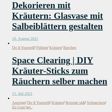
Dekorieren mit
Kräutern: Glasvase mit
Salbeiblättern gestalten
10. August 2021
Do It Yourself
/
Fühlen
/
Kräuter
/
Riechen
Space Clearing | DIY
Kräuter-Sticks zum
Räuchern selber machen
15. Juli 2021
Anzeige
/
Do It Yourself
/
Kräuter
/
Rezepte süß
/
Schmecken
/
Zu Gast bei..