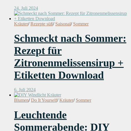
24. Juli 2024
Kräuter
/
Rezepte süß
/
Saisonal
/
Sommer
Schmeckt nach Sommer:
Rezept für
Zitronenmelissensirup +
Etiketten Download
6. Juli 2024
Blumen
/
Do It Yourself
/
Kräuter
/
Sommer
Leuchtende
Sommerabende: DIY