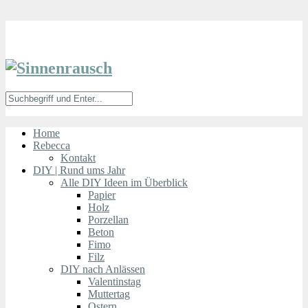
Home
Rebecca
Kontakt
DIY | Rund ums Jahr
Alle DIY Ideen im Überblick
Papier
Holz
Porzellan
Beton
Fimo
Filz
DIY nach Anlässen
Valentinstag
Muttertag
Ostern