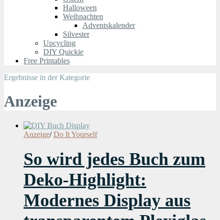
Halloween
Weihnachten
Adventskalender
Silvester
Upcycling
DIY Quickie
Free Printables
Ergebnisse in der Kategorie
Anzeige
Anzeige
/
Do It Yourself
So wird jedes Buch zum
Deko-Highlight:
Modernes Display aus