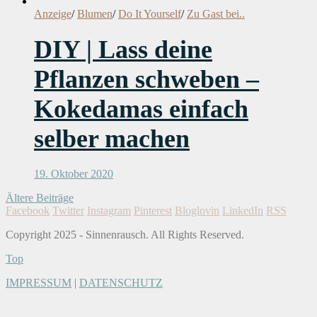
Anzeige
/
Blumen
/
Do It Yourself
/
Zu Gast bei..
DIY | Lass deine
Pflanzen schweben –
Kokedamas einfach
selber machen
19. Oktober 2020
Ältere Beiträge
Facebook
Twitter
Instagram
Pinterest
Bloglovin
LinkedIn
RSS
Copyright 2025 - Sinnenrausch. All Rights Reserved.
Top
IMPRESSUM
|
DATENSCHUTZ