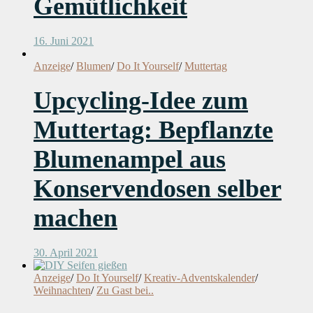
Gemütlichkeit
16. Juni 2021
Anzeige
/
Blumen
/
Do It Yourself
/
Muttertag
Upcycling-Idee zum
Muttertag: Bepflanzte
Blumenampel aus
Konservendosen selber
machen
30. April 2021
Anzeige
/
Do It Yourself
/
Kreativ-Adventskalender
/
Weihnachten
/
Zu Gast bei..