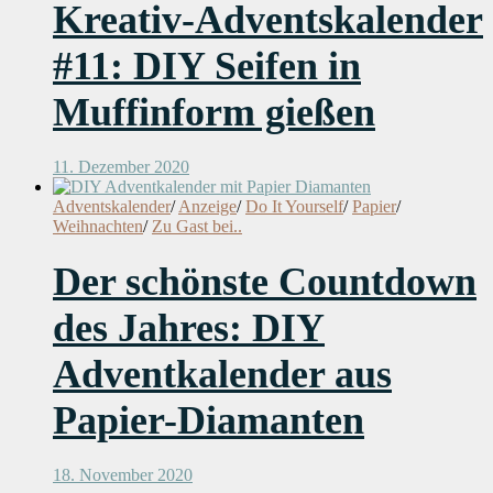
Kreativ-Adventskalender
#11: DIY Seifen in
Muffinform gießen
11. Dezember 2020
Adventskalender
/
Anzeige
/
Do It Yourself
/
Papier
/
Weihnachten
/
Zu Gast bei..
Der schönste Countdown
des Jahres: DIY
Adventkalender aus
Papier-Diamanten
18. November 2020