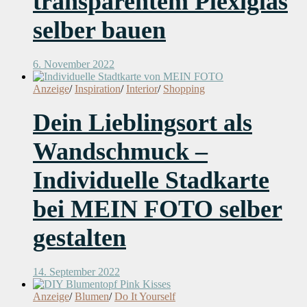
transparentem Plexiglas
selber bauen
6. November 2022
Anzeige
/
Inspiration
/
Interior
/
Shopping
Dein Lieblingsort als
Wandschmuck –
Individuelle Stadkarte
bei MEIN FOTO selber
gestalten
14. September 2022
Anzeige
/
Blumen
/
Do It Yourself