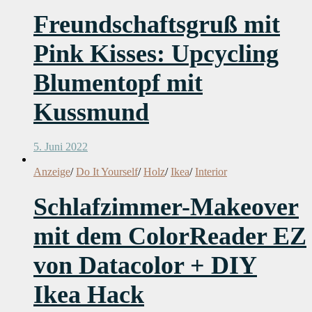
Freundschaftsgruß mit
Pink Kisses: Upcycling
Blumentopf mit
Kussmund
5. Juni 2022
Anzeige
/
Do It Yourself
/
Holz
/
Ikea
/
Interior
Schlafzimmer-Makeover
mit dem ColorReader EZ
von Datacolor + DIY
Ikea Hack