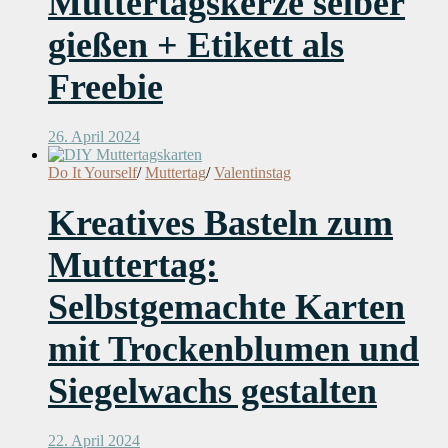
Muttertagskerze selber
gießen + Etikett als
Freebie
26. April 2024
Do It Yourself
/
Muttertag
/
Valentinstag
Kreatives Basteln zum
Muttertag:
Selbstgemachte Karten
mit Trockenblumen und
Siegelwachs gestalten
22. April 2024