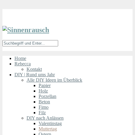
Home
Rebecca
Kontakt
DIY | Rund ums Jahr
Alle DIY Ideen im Überblick
Papier
Holz
Porzellan
Beton
Fimo
Filz
DIY nach Anlässen
Valentinstag
Muttertag
Ostern