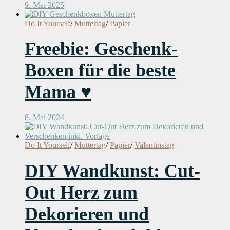
9. Mai 2025
Do It Yourself
/
Muttertag
/
Papier
Freebie: Geschenk-
Boxen für die beste
Mama ♥
8. Mai 2024
Do It Yourself
/
Muttertag
/
Papier
/
Valentinstag
DIY Wandkunst: Cut-
Out Herz zum
Dekorieren und