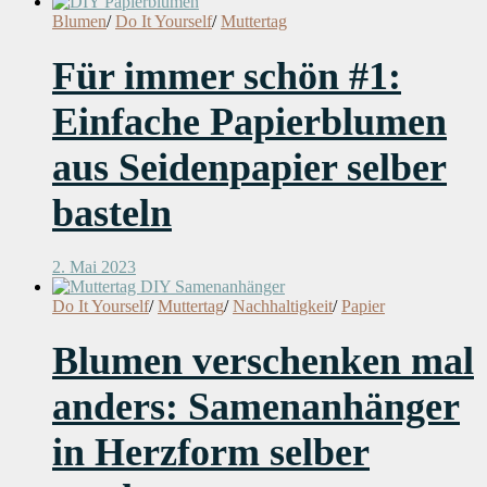
Blumen
/
Do It Yourself
/
Muttertag
Für immer schön #1:
Einfache Papierblumen
aus Seidenpapier selber
basteln
2. Mai 2023
Do It Yourself
/
Muttertag
/
Nachhaltigkeit
/
Papier
Blumen verschenken mal
anders: Samenanhänger
in Herzform selber