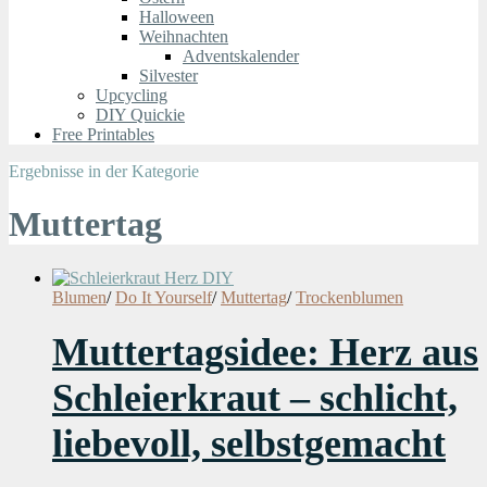
Halloween
Weihnachten
Adventskalender
Silvester
Upcycling
DIY Quickie
Free Printables
Ergebnisse in der Kategorie
Muttertag
Blumen
/
Do It Yourself
/
Muttertag
/
Trockenblumen
Muttertagsidee: Herz aus
Schleierkraut – schlicht,
liebevoll, selbstgemacht