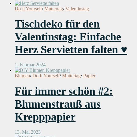
Do It Yourself
/
Muttertag
/
Valentinstag
Tischdeko für den
Valentinstag: Einfache
Herz Servietten falten ♥
1. Februar 2024
Blumen
/
Do It Yourself
/
Muttertag
/
Papier
Für immer schön #2:
Blumenstrauß aus
Krepppapier
13. Mai 2023