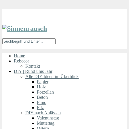
Home
Rebecca
Kontakt
DIY | Rund ums Jahr
Alle DIY Ideen im Überblick
Papier
Holz
Porzellan
Beton
Fimo
Filz
DIY nach Anlässen
Valentinstag
Muttertag
Ostern