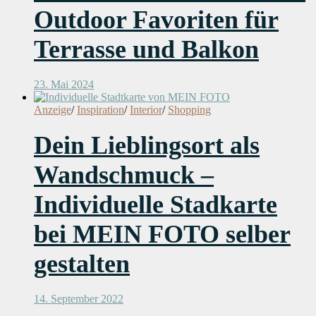
Outdoor Favoriten für
Terrasse und Balkon
23. Mai 2024
Anzeige
/
Inspiration
/
Interior
/
Shopping
Dein Lieblingsort als
Wandschmuck –
Individuelle Stadkarte
bei MEIN FOTO selber
gestalten
14. September 2022