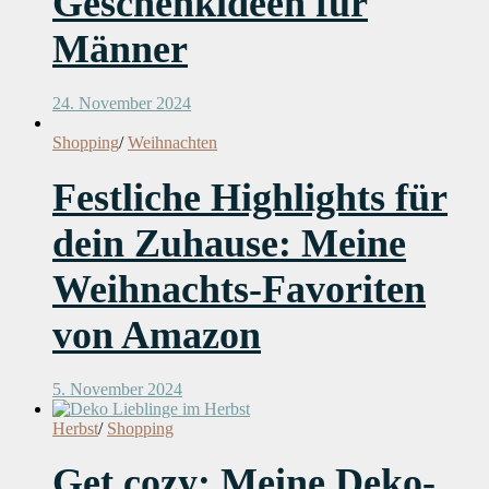
Geschenkideen für
Männer
24. November 2024
Shopping
/
Weihnachten
Festliche Highlights für
dein Zuhause: Meine
Weihnachts-Favoriten
von Amazon
5. November 2024
Herbst
/
Shopping
Get cozy: Meine Deko-