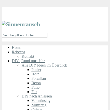
Home
Rebecca
Kontakt
DIY | Rund ums Jahr
Alle DIY Ideen im Überblick
Papier
Holz
Porzellan
Beton
Fimo
Filz
DIY nach Anlässen
Valentinstag
Muttertag
Ostern