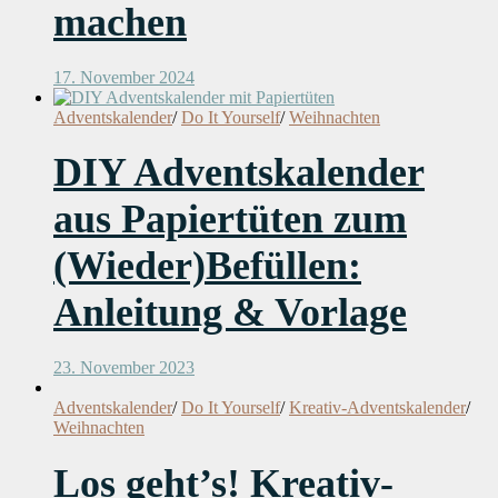
machen
17. November 2024
Adventskalender
/
Do It Yourself
/
Weihnachten
DIY Adventskalender
aus Papiertüten zum
(Wieder)Befüllen:
Anleitung & Vorlage
23. November 2023
Adventskalender
/
Do It Yourself
/
Kreativ-Adventskalender
/
Weihnachten
Los geht’s! Kreativ-