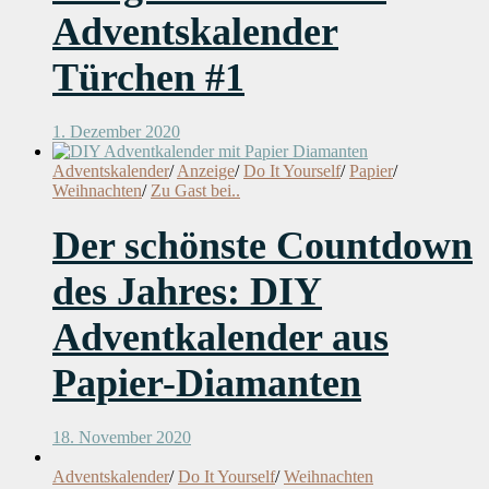
Adventskalender
Türchen #1
1. Dezember 2020
Adventskalender
/
Anzeige
/
Do It Yourself
/
Papier
/
Weihnachten
/
Zu Gast bei..
Der schönste Countdown
des Jahres: DIY
Adventkalender aus
Papier-Diamanten
18. November 2020
Adventskalender
/
Do It Yourself
/
Weihnachten