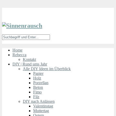
Home
Rebecca
Kontakt
DIY | Rund ums Jahr
Alle DIY Ideen im Überblick
Papier
Holz
Porzellan
Beton
Fimo
Filz
DIY nach Anlässen
Valentinstag
Muttertag
Ostern