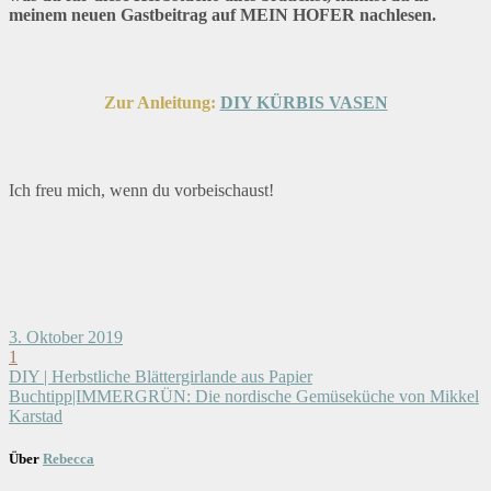
meinem neuen Gastbeitrag auf MEIN HOFER nachlesen.
Zur Anleitung:
DIY KÜRBIS VASEN
Ich freu mich, wenn du vorbeischaust!
3. Oktober 2019
1
DIY | Herbstliche Blättergirlande aus Papier
Buchtipp|IMMERGRÜN: Die nordische Gemüseküche von Mikkel
Karstad
Über
Rebecca