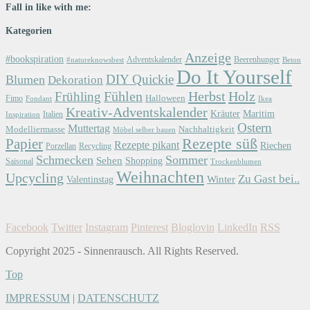
Fall in like with me:
Kategorien
Anzeige
#bookspiration
Adventskalender
Beerenhunger
Beton
#natureknowsbest
Do It Yourself
DIY Quickie
Blumen
Dekoration
Herbst
Holz
Frühling
Fühlen
Halloween
Fimo
Fondant
Ikea
Kreativ-Adventskalender
Kräuter
Maritim
Italien
Inspiration
Ostern
Muttertag
Modelliermasse
Nachhaltigkeit
Möbel selber bauen
Papier
Rezepte süß
Rezepte pikant
Riechen
Porzellan
Recycling
Schmecken
Sommer
Sehen
Shopping
Saisonal
Trockenblumen
Weihnachten
Upcycling
Zu Gast bei..
Winter
Valentinstag
Facebook
Twitter
Instagram
Pinterest
Bloglovin
LinkedIn
RSS
Copyright 2025 - Sinnenrausch. All Rights Reserved.
Top
IMPRESSUM
|
DATENSCHUTZ