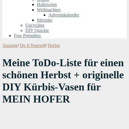
Halloween
Weihnachten
Adventskalender
Silvester
Upcycling
DIY Quickie
Free Printables
Anzeige
/
Do It Yourself
/
Herbst
Meine ToDo-Liste für einen
schönen Herbst + originelle
DIY Kürbis-Vasen für
MEIN HOFER