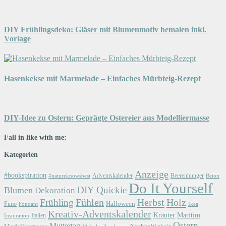
DIY Frühlingsdeko: Gläser mit Blumenmotiv bemalen inkl.
Vorlage
Hasenkekse mit Marmelade – Einfaches Mürbteig-Rezept
DIY-Idee zu Ostern: Geprägte Ostereier aus Modelliermasse
Fall in like with me:
Kategorien
Anzeige
#bookspiration
Adventskalender
Beerenhunger
Beton
#natureknowsbest
Do It Yourself
DIY Quickie
Blumen
Dekoration
Herbst
Holz
Frühling
Fühlen
Halloween
Fimo
Fondant
Ikea
Kreativ-Adventskalender
Kräuter
Maritim
Italien
Inspiration
Ostern
Muttertag