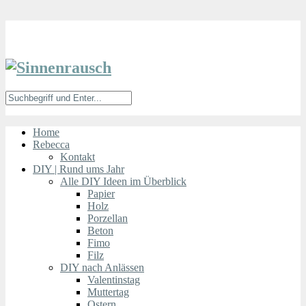
Home
Rebecca
Kontakt
DIY | Rund ums Jahr
Alle DIY Ideen im Überblick
Papier
Holz
Porzellan
Beton
Fimo
Filz
DIY nach Anlässen
Valentinstag
Muttertag
Ostern