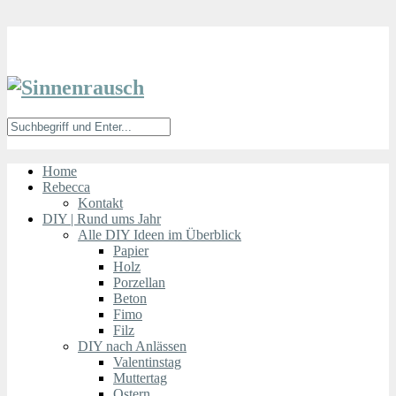
Home
Rebecca
Kontakt
DIY | Rund ums Jahr
Alle DIY Ideen im Überblick
Papier
Holz
Porzellan
Beton
Fimo
Filz
DIY nach Anlässen
Valentinstag
Muttertag
Ostern