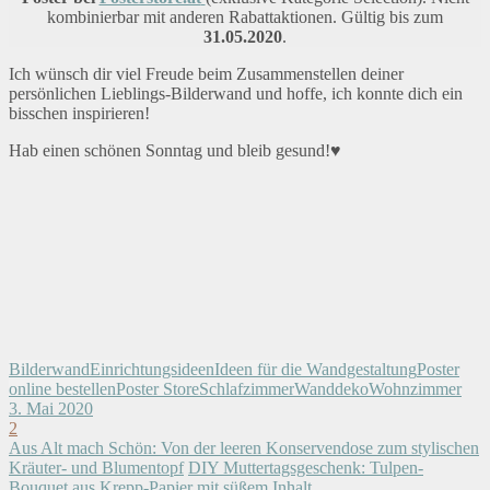
kombinierbar mit anderen Rabattaktionen. Gültig bis zum
31.05.2020
.
Ich wünsch dir viel Freude beim Zusammenstellen deiner
persönlichen Lieblings-Bilderwand und hoffe, ich konnte dich ein
bisschen inspirieren!
Hab einen schönen Sonntag und bleib gesund!♥
Bilderwand
Einrichtungsideen
Ideen für die Wandgestaltung
Poster
online bestellen
Poster Store
Schlafzimmer
Wanddeko
Wohnzimmer
3. Mai 2020
2
Aus Alt mach Schön: Von der leeren Konservendose zum stylischen
Kräuter- und Blumentopf
DIY Muttertagsgeschenk: Tulpen-
Bouquet aus Krepp-Papier mit süßem Inhalt