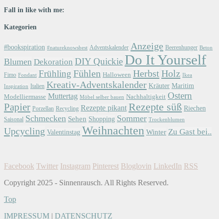
Fall in like with me:
Kategorien
Anzeige
#bookspiration
Adventskalender
Beerenhunger
Beton
#natureknowsbest
Do It Yourself
DIY Quickie
Blumen
Dekoration
Herbst
Holz
Frühling
Fühlen
Halloween
Fimo
Fondant
Ikea
Kreativ-Adventskalender
Kräuter
Maritim
Italien
Inspiration
Ostern
Muttertag
Modelliermasse
Nachhaltigkeit
Möbel selber bauen
Papier
Rezepte süß
Rezepte pikant
Riechen
Porzellan
Recycling
Schmecken
Sommer
Sehen
Shopping
Saisonal
Trockenblumen
Weihnachten
Upcycling
Zu Gast bei..
Winter
Valentinstag
Facebook
Twitter
Instagram
Pinterest
Bloglovin
LinkedIn
RSS
Copyright 2025 - Sinnenrausch. All Rights Reserved.
Top
IMPRESSUM
|
DATENSCHUTZ