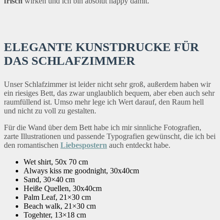
frisch
wirken und ich bin absolut happy damit.
ELEGANTE KUNSTDRUCKE FÜR
DAS SCHLAFZIMMER
Unser Schlafzimmer ist leider nicht sehr groß, außerdem haben wir
ein riesiges Bett, das zwar unglaublich bequem, aber eben auch sehr
raumfüllend ist. Umso mehr lege ich Wert darauf, den Raum hell
und nicht zu voll zu gestalten.
Für die Wand über dem Bett habe ich mir sinnliche Fotografien,
zarte Illustrationen und passende Typografien gewünscht, die ich bei
den romantischen
Liebespostern
auch entdeckt habe.
Wet shirt, 50x 70 cm
Always kiss me goodnight, 30x40cm
Sand, 30×40 cm
Heiße Quellen, 30x40cm
Palm Leaf, 21×30 cm
Beach walk, 21×30 cm
Togehter, 13×18 cm