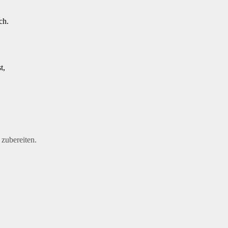
ch.
t,
zubereiten.