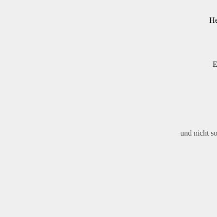
He
E
und nicht s