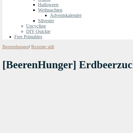
Halloween
Weihnachten
Adventskalender
Silvester
Upcycling
DIY Quickie
Free Printables
Beerenhunger
/
Rezepte süß
[BeerenHunger] Erdbeerzuc