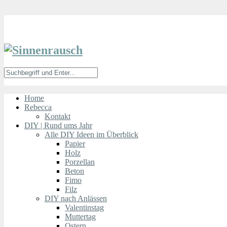
Home
Rebecca
Kontakt
DIY | Rund ums Jahr
Alle DIY Ideen im Überblick
Papier
Holz
Porzellan
Beton
Fimo
Filz
DIY nach Anlässen
Valentinstag
Muttertag
Ostern