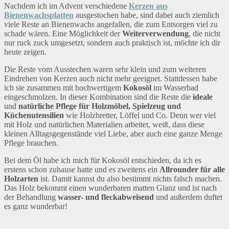
Nachdem ich im Advent verschiedene
Kerzen aus
Bienenwachsplatten
ausgestochen habe, sind dabei auch ziemlich
viele Reste an Bienenwachs angefallen, die zum Entsorgen viel zu
schade wären. Eine Möglichkeit der
Weiterverwendung
, die nicht
nur ruck zuck umgesetzt, sondern auch praktisch ist, möchte ich dir
heute zeigen.
Die Reste vom Ausstechen waren sehr klein und zum weiteren
Eindrehen von Kerzen auch nicht mehr geeignet. Stattdessen habe
ich sie zusammen mit hochwertigem
Kokosöl
im Wasserbad
eingeschmolzen. In dieser Kombination sind die Reste die
ideale
und
natürliche Pflege für Holzmöbel, Spielzeug und
Küchenutensilien
wie Holzbretter, Löffel und Co. Denn wer viel
mit Holz und natürlichen Materialien arbeitet, weiß, dass diese
kleinen Alltagsgegenstände viel Liebe, aber auch eine ganze Menge
Pflege brauchen.
Bei dem Öl habe ich mich für Kokosöl entschieden, da ich es
erstens schon zuhause hatte und es zweitens ein
Allrounder für alle
Holzarten
ist. Damit kannst du also bestimmt nichts falsch machen.
Das Holz bekommt einen wunderbaren matten Glanz und ist nach
der Behandlung
wasser- und fleckabweisend
und außerdem duftet
es ganz wunderbar!