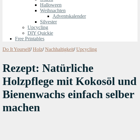
Halloween
Weihnachten
Adventskalender
Silvester
Upcycling
DIY Quickie
Free Printables
Do It Yourself
/
Holz
/
Nachhaltigkeit
/
Upcycling
Rezept: Natürliche
Holzpflege mit Kokosöl und
Bienenwachs einfach selber
machen