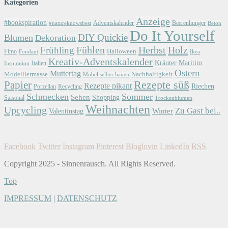
Kategorien
Anzeige
#bookspiration
Adventskalender
Beerenhunger
Beton
#natureknowsbest
Do It Yourself
DIY Quickie
Blumen
Dekoration
Herbst
Holz
Frühling
Fühlen
Halloween
Fimo
Fondant
Ikea
Kreativ-Adventskalender
Kräuter
Maritim
Italien
Inspiration
Ostern
Muttertag
Modelliermasse
Nachhaltigkeit
Möbel selber bauen
Papier
Rezepte süß
Rezepte pikant
Riechen
Porzellan
Recycling
Schmecken
Sommer
Sehen
Shopping
Saisonal
Trockenblumen
Weihnachten
Upcycling
Zu Gast bei..
Winter
Valentinstag
Facebook
Twitter
Instagram
Pinterest
Bloglovin
LinkedIn
RSS
Copyright 2025 - Sinnenrausch. All Rights Reserved.
Top
IMPRESSUM
|
DATENSCHUTZ