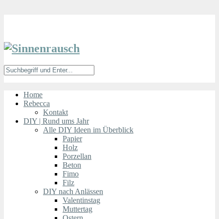
Home
Rebecca
Kontakt
DIY | Rund ums Jahr
Alle DIY Ideen im Überblick
Papier
Holz
Porzellan
Beton
Fimo
Filz
DIY nach Anlässen
Valentinstag
Muttertag
Ostern