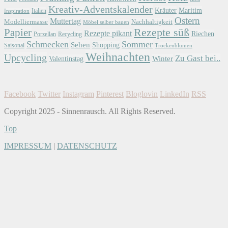
Kreativ-Adventskalender
Kräuter
Maritim
Italien
Inspiration
Ostern
Muttertag
Modelliermasse
Nachhaltigkeit
Möbel selber bauen
Papier
Rezepte süß
Rezepte pikant
Riechen
Porzellan
Recycling
Schmecken
Sommer
Sehen
Shopping
Saisonal
Trockenblumen
Weihnachten
Upcycling
Zu Gast bei..
Winter
Valentinstag
Facebook
Twitter
Instagram
Pinterest
Bloglovin
LinkedIn
RSS
Copyright 2025 - Sinnenrausch. All Rights Reserved.
Top
IMPRESSUM
|
DATENSCHUTZ