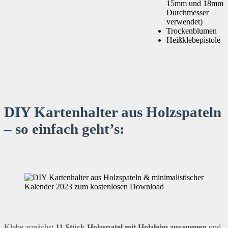
15mm und 18mm
Durchmesser
verwendet)
Trockenblumen
Heißklebepistole
DIY Kartenhalter aus Holzspateln
– so einfach geht’s:
Klebe zunächst
11 Stück Holzspatel mit Holzleim zusammen
und