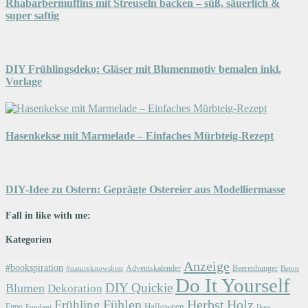
Rhabarbermuffins mit Streuseln backen – süß, säuerlich &
super saftig
DIY Frühlingsdeko: Gläser mit Blumenmotiv bemalen inkl.
Vorlage
Hasenkekse mit Marmelade – Einfaches Mürbteig-Rezept
DIY-Idee zu Ostern: Geprägte Ostereier aus Modelliermasse
Fall in like with me:
Kategorien
Anzeige
#bookspiration
Adventskalender
Beerenhunger
Beton
#natureknowsbest
Do It Yourself
DIY Quickie
Blumen
Dekoration
Herbst
Holz
Frühling
Fühlen
Halloween
Fimo
Fondant
Ikea