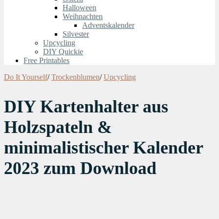
Halloween
Weihnachten
Adventskalender
Silvester
Upcycling
DIY Quickie
Free Printables
Do It Yourself
/
Trockenblumen
/
Upcycling
DIY Kartenhalter aus
Holzspateln &
minimalistischer Kalender
2023 zum Download