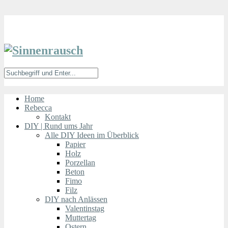
Home
Rebecca
Kontakt
DIY | Rund ums Jahr
Alle DIY Ideen im Überblick
Papier
Holz
Porzellan
Beton
Fimo
Filz
DIY nach Anlässen
Valentinstag
Muttertag
Ostern