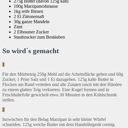
275g Butter (davon 125g kalt)
100g Marzipanrohmasse
1kg reife Birnen
2 El Zitronensaft
30g ganze Mandeln
Zimt
2 Elbrauner Zucker
Staubzucker zum Bestäuben
So wird´s gemacht
1
Für den Mürbeteig 250g Mehl auf die Arbeitsfläche geben und 60g
Zucker, 1 Prise Salz und 1 Ei dazugeben. 125g kalte Butter in
Flocken am Rand verteilen und alle Zutaten rasch mit den Händen
zu einem glatten Teig verkneten. Eine Kugel formen und in
Frischhaltefolie gewickelt etwa 30 Minuten in den Kühlschrank
stellen.
2
Inzwischen für den Belag Marzipan in sehr kleine Würfel
schneiden. 125g weiche Butter mit dem Handrührgerät cremig