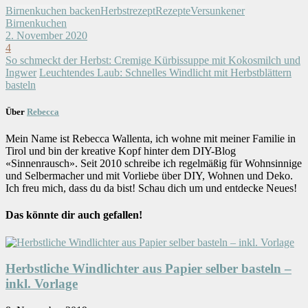
Birnenkuchen backen
Herbstrezept
Rezepte
Versunkener
Birnenkuchen
2. November 2020
4
So schmeckt der Herbst: Cremige Kürbissuppe mit Kokosmilch und
Ingwer
Leuchtendes Laub: Schnelles Windlicht mit Herbstblättern
basteln
Über
Rebecca
Mein Name ist Rebecca Wallenta, ich wohne mit meiner Familie in
Tirol und bin der kreative Kopf hinter dem DIY-Blog
«Sinnenrausch». Seit 2010 schreibe ich regelmäßig für Wohnsinnige
und Selbermacher und mit Vorliebe über DIY, Wohnen und Deko.
Ich freu mich, dass du da bist! Schau dich um und entdecke Neues!
Das könnte dir auch gefallen!
Herbstliche Windlichter aus Papier selber basteln –
inkl. Vorlage