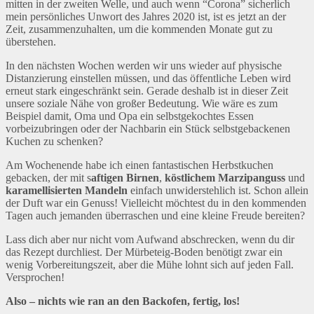
mitten in der zweiten Welle, und auch wenn “Corona” sicherlich
mein persönliches Unwort des Jahres 2020 ist, ist es jetzt an der
Zeit, zusammenzuhalten, um die kommenden Monate gut zu
überstehen.
In den nächsten Wochen werden wir uns wieder auf physische
Distanzierung einstellen müssen, und das öffentliche Leben wird
erneut stark eingeschränkt sein. Gerade deshalb ist in dieser Zeit
unsere soziale Nähe von großer Bedeutung. Wie wäre es zum
Beispiel damit, Oma und Opa ein selbstgekochtes Essen
vorbeizubringen oder der Nachbarin ein Stück selbstgebackenen
Kuchen zu schenken?
Am Wochenende habe ich einen fantastischen Herbstkuchen
gebacken, der mit s
aftigen Birnen
,
köstlichem Marzipanguss
und
karamellisierten Mandeln
einfach unwiderstehlich ist. Schon allein
der Duft war ein Genuss! Vielleicht möchtest du in den kommenden
Tagen auch jemanden überraschen und eine kleine Freude bereiten?
Lass dich aber nur nicht vom Aufwand abschrecken, wenn du dir
das Rezept durchliest. Der Mürbeteig-Boden benötigt zwar ein
wenig Vorbereitungszeit, aber die Mühe lohnt sich auf jeden Fall.
Versprochen!
Also – nichts wie ran an den Backofen, fertig, los!