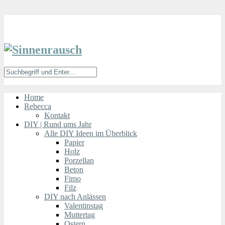
Home
Rebecca
Kontakt
DIY | Rund ums Jahr
Alle DIY Ideen im Überblick
Papier
Holz
Porzellan
Beton
Fimo
Filz
DIY nach Anlässen
Valentinstag
Muttertag
Ostern