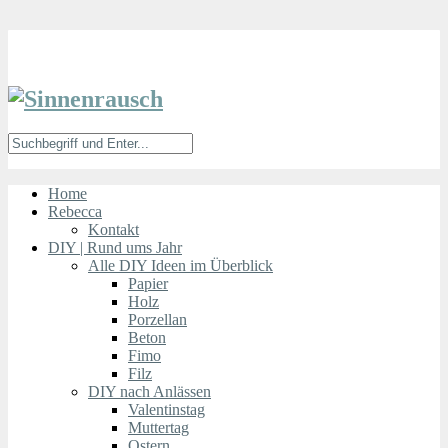
Home
Rebecca
Kontakt
DIY | Rund ums Jahr
Alle DIY Ideen im Überblick
Papier
Holz
Porzellan
Beton
Fimo
Filz
DIY nach Anlässen
Valentinstag
Muttertag
Ostern