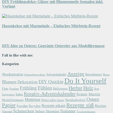
DIY Frühlingsdeko: Gläser mit Blumenmotiv bemalen inkl.
Vorlage
Hasenkekse mit Marmelade – Einfaches Mürbteig-Rezept
DIY-Idee zu Ostern: Geprägte Ostereier aus Modelliermasse
Fall in like with me:
Kategorien
Anzeige
#bookspiration
Adventskalender
Beerenhunger
Beton
#natureknowsbest
Do It Yourself
DIY Quickie
Blumen
Dekoration
Herbst
Holz
Frühling
Fühlen
Halloween
Fimo
Fondant
Ikea
Kreativ-Adventskalender
Kräuter
Maritim
Italien
Inspiration
Ostern
Muttertag
Modelliermasse
Nachhaltigkeit
Möbel selber bauen
Papier
Rezepte süß
Rezepte pikant
Riechen
Porzellan
Recycling
Schmecken
Sommer
Sehen
Shopping
Saisonal
Trockenblumen