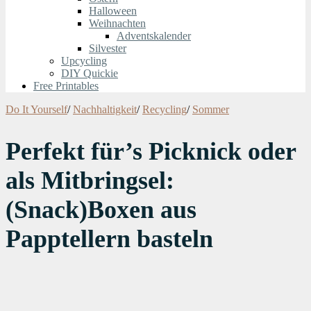
Halloween
Weihnachten
Adventskalender
Silvester
Upcycling
DIY Quickie
Free Printables
Do It Yourself
/
Nachhaltigkeit
/
Recycling
/
Sommer
Perfekt für’s Picknick oder
als Mitbringsel:
(Snack)Boxen aus
Papptellern basteln