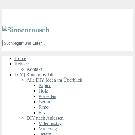
Home
Rebecca
Kontakt
DIY | Rund ums Jahr
Alle DIY Ideen im Überblick
Papier
Holz
Porzellan
Beton
Fimo
Filz
DIY nach Anlässen
Valentinstag
Muttertag
Ostern