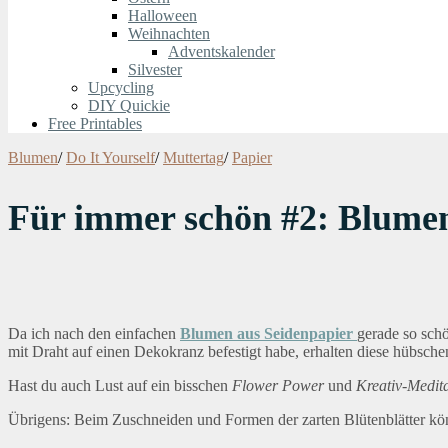
Halloween
Weihnachten
Adventskalender
Silvester
Upcycling
DIY Quickie
Free Printables
Blumen
/
Do It Yourself
/
Muttertag
/
Papier
Für immer schön #2: Blume
Da ich nach den einfachen
Blumen aus Seidenpapier
gerade so schö
mit Draht auf einen Dekokranz befestigt habe, erhalten diese hübsc
Hast du auch Lust auf ein bisschen
Flower Power
und
Kreativ-Medit
Übrigens: Beim Zuschneiden und Formen der zarten Blütenblätter kön