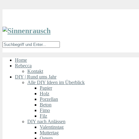
Home
Rebecca
Kontakt
DIY | Rund ums Jahr
Alle DIY Ideen im Überblick
Papier
Holz
Porzellan
Beton
Fimo
Filz
DIY nach Anlässen
Valentinstag
Muttertag
Ostern