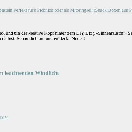
basteln
Perfekt für's Picknick oder als Mitbringsel: (Snack)Boxen aus P
rol und bin der kreative Kopf hinter dem DIY-Blog «Sinnenrausch». S
u da bist! Schau dich um und entdecke Neues!
m leuchtenden Windlicht