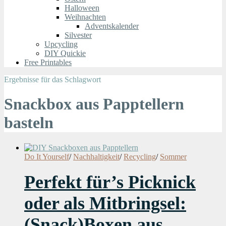
Halloween
Weihnachten
Adventskalender
Silvester
Upcycling
DIY Quickie
Free Printables
Ergebnisse für das Schlagwort
Snackbox aus Papptellern
basteln
Do It Yourself
/
Nachhaltigkeit
/
Recycling
/
Sommer
Perfekt für’s Picknick
oder als Mitbringsel:
(Snack)Boxen aus