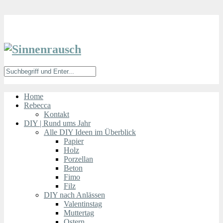
Home
Rebecca
Kontakt
DIY | Rund ums Jahr
Alle DIY Ideen im Überblick
Papier
Holz
Porzellan
Beton
Fimo
Filz
DIY nach Anlässen
Valentinstag
Muttertag
Ostern