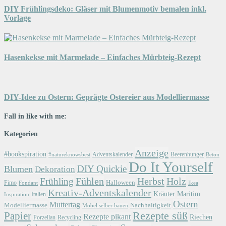
DIY Frühlingsdeko: Gläser mit Blumenmotiv bemalen inkl.
Vorlage
Hasenkekse mit Marmelade – Einfaches Mürbteig-Rezept
DIY-Idee zu Ostern: Geprägte Ostereier aus Modelliermasse
Fall in like with me:
Kategorien
Anzeige
#bookspiration
Adventskalender
Beerenhunger
Beton
#natureknowsbest
Do It Yourself
DIY Quickie
Blumen
Dekoration
Herbst
Holz
Frühling
Fühlen
Halloween
Fimo
Fondant
Ikea
Kreativ-Adventskalender
Kräuter
Maritim
Italien
Inspiration
Ostern
Muttertag
Modelliermasse
Nachhaltigkeit
Möbel selber bauen
Papier
Rezepte süß
Rezepte pikant
Riechen
Porzellan
Recycling