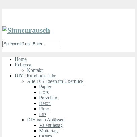
Home
Rebecca
Kontakt
DIY | Rund ums Jahr
Alle DIY Ideen im Überblick
Papier
Holz
Porzellan
Beton
Fimo
Filz
DIY nach Anlässen
Valentinstag
Muttertag
Ostern