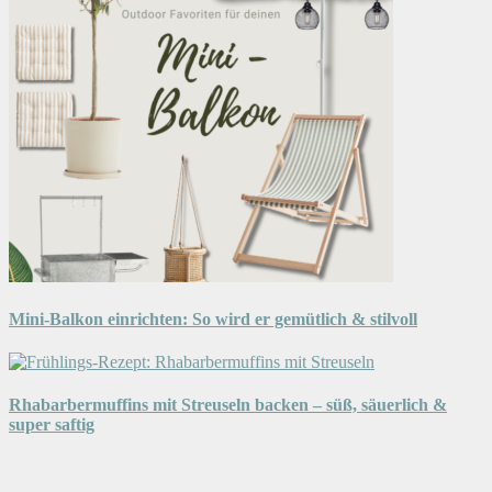
Mini-Balkon einrichten: So wird er gemütlich & stilvoll
Rhabarbermuffins mit Streuseln backen – süß, säuerlich &
super saftig