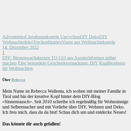
Adventdeko
Christbaumkugeln Upcycling
DIY Deko
DIY
Weihnachtsdeko
Trockenblumen
Vasen aus Weihnachtskugeln
14. Dezember 2022
1
DIY: Bienenwachskerzen TO GO aus Ausstechformen selber
machen
Eine besondere Geschenkverpackung: DIY Knallbonbons
für Weihnachten
Über
Rebecca
Mein Name ist Rebecca Wallenta, ich wohne mit meiner Familie in
Tirol und bin der kreative Kopf hinter dem DIY-Blog
«Sinnenrausch». Seit 2010 schreibe ich regelmäßig für Wohnsinnige
und Selbermacher und mit Vorliebe über DIY, Wohnen und Deko.
Ich freu mich, dass du da bist! Schau dich um und entdecke Neues!
Das könnte dir auch gefallen!