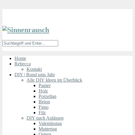
Home
Rebecca
Kontakt
DIY | Rund ums Jahr
Alle DIY Ideen im Überblick
Papier
Holz
Porzellan
Beton
Fimo
Filz
DIY nach Anlässen
Valentinstag
Muttertag
Ostern