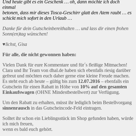
Und heute gibt es ein Geschenk … oh, dann möchte ich doch
einmal
betonen, dass mir dieses Tosca-Geschirr glatt den Atem raubt … es
schickt mich sofort in den Urlaub …
Danke für dein Gutscheinbereithalten … und lass dir einen frohen
Sonn(en)tag wünschen!
♥lichst, Gisa
Für alle, die nicht gewonnen haben:
Vielen Dank für eure Kommentare und für´s fleißige Mitmachen!
Clara und Ihr Team von dhal.de haben sich ebenfalls riesig darüber
gefreut und möchten euch daher gerne eine kleine Freude machen.
Es steht euch ab heute – gültig bis zum
12.07.2016
– ebenfalls ein
Gutschein für einen Rabatt in Höhe von
10% auf den gesamten
Einkaufswagen
(OHNE Mindestbestellwert) zur Verfügung.
Um den Rabatt zu erhalten, müsst ihr lediglich beim Bestellvorgang
sinnenrausch
in das Gutscheincode-Feld eintragen.
Solltet ihr schon ein Lieblingsstück im Shop gefunden haben, würde
ich mich freuen,
wenn es bald euch gehört.