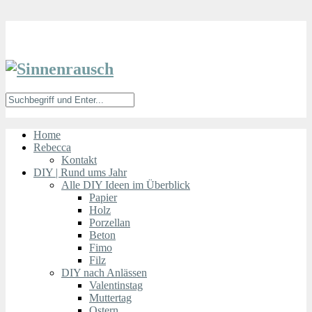
Home
Rebecca
Kontakt
DIY | Rund ums Jahr
Alle DIY Ideen im Überblick
Papier
Holz
Porzellan
Beton
Fimo
Filz
DIY nach Anlässen
Valentinstag
Muttertag
Ostern