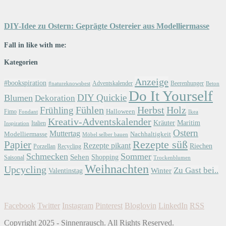
DIY-Idee zu Ostern: Geprägte Ostereier aus Modelliermasse
Fall in like with me:
Kategorien
Anzeige
#bookspiration
Adventskalender
Beerenhunger
Beton
#natureknowsbest
Do It Yourself
DIY Quickie
Blumen
Dekoration
Herbst
Holz
Frühling
Fühlen
Halloween
Fimo
Fondant
Ikea
Kreativ-Adventskalender
Kräuter
Maritim
Italien
Inspiration
Ostern
Muttertag
Modelliermasse
Nachhaltigkeit
Möbel selber bauen
Papier
Rezepte süß
Rezepte pikant
Riechen
Porzellan
Recycling
Schmecken
Sommer
Sehen
Shopping
Saisonal
Trockenblumen
Weihnachten
Upcycling
Zu Gast bei..
Winter
Valentinstag
Facebook
Twitter
Instagram
Pinterest
Bloglovin
LinkedIn
RSS
Copyright 2025 - Sinnenrausch. All Rights Reserved.