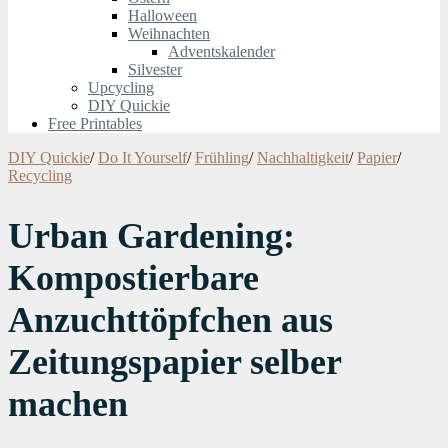
Halloween
Weihnachten
Adventskalender
Silvester
Upcycling
DIY Quickie
Free Printables
DIY Quickie
/
Do It Yourself
/
Frühling
/
Nachhaltigkeit
/
Papier
/
Recycling
Urban Gardening:
Kompostierbare
Anzuchttöpfchen aus
Zeitungspapier selber
machen