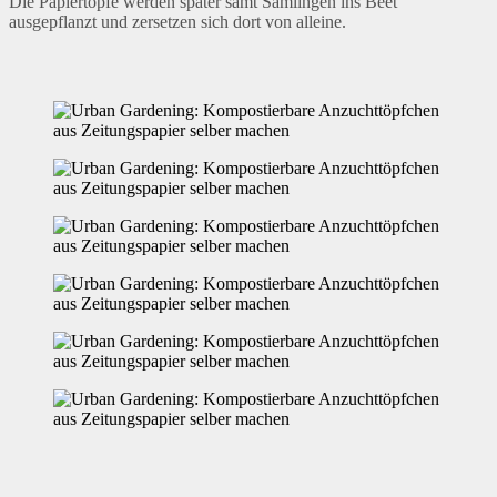
Die Papiertöpfe werden später samt Sämlingen ins Beet
ausgepflanzt und zersetzen sich dort von alleine.