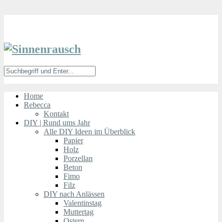
Home
Rebecca
Kontakt
DIY | Rund ums Jahr
Alle DIY Ideen im Überblick
Papier
Holz
Porzellan
Beton
Fimo
Filz
DIY nach Anlässen
Valentinstag
Muttertag
Ostern