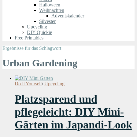
Halloween
Weihnachten
Adventskalender
Silvester
Upcycling
DIY Quickie
Free Printables
Ergebnisse für das Schlagwort
Urban Gardening
Do It Yourself
/
Upcycling
Platzsparend und
pflegeleicht: DIY Mini-
Gärten im Japandi-Look