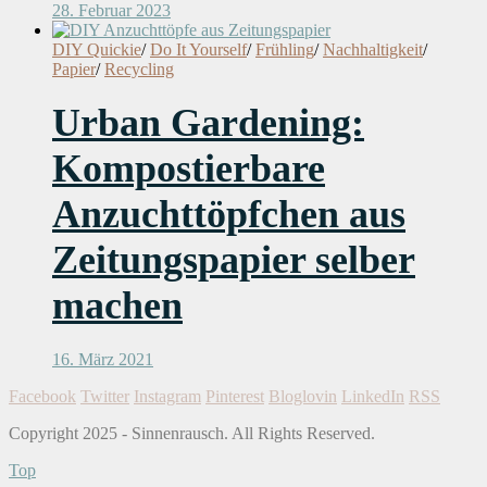
28. Februar 2023
DIY Quickie
/
Do It Yourself
/
Frühling
/
Nachhaltigkeit
/
Papier
/
Recycling
Urban Gardening:
Kompostierbare
Anzuchttöpfchen aus
Zeitungspapier selber
machen
16. März 2021
Facebook
Twitter
Instagram
Pinterest
Bloglovin
LinkedIn
RSS
Copyright 2025 - Sinnenrausch. All Rights Reserved.
Top