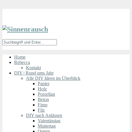
Home
Rebecca
Kontakt
DIY | Rund ums Jahr
Alle DIY Ideen im Überblick
Papier
Holz
Porzellan
Beton
Fimo
Filz
DIY nach Anlässen
Valentinstag
Muttertag
Ostern