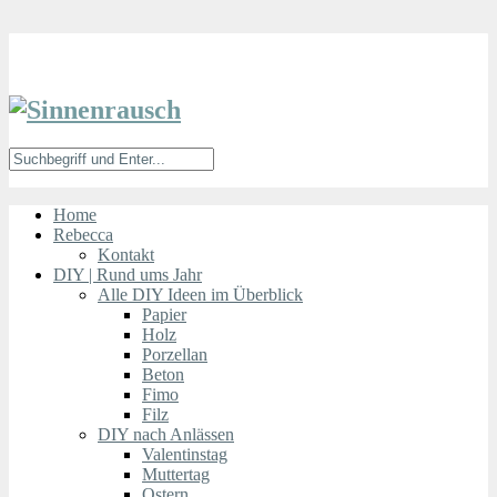
Home
Rebecca
Kontakt
DIY | Rund ums Jahr
Alle DIY Ideen im Überblick
Papier
Holz
Porzellan
Beton
Fimo
Filz
DIY nach Anlässen
Valentinstag
Muttertag
Ostern