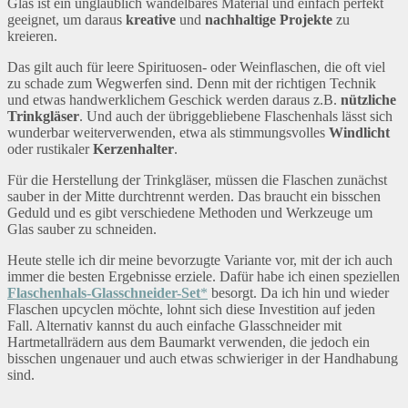
Glas ist ein unglaublich wandelbares Material und einfach perfekt
geeignet, um daraus
kreative
und
nachhaltige Projekte
zu
kreieren.
Das gilt auch für leere Spirituosen- oder Weinflaschen, die oft viel
zu schade zum Wegwerfen sind. Denn mit der richtigen Technik
und etwas handwerklichem Geschick werden daraus z.B.
nützliche
Trinkgläser
. Und auch der übriggebliebene Flaschenhals lässt sich
wunderbar weiterverwenden, etwa als stimmungsvolles
Windlicht
oder rustikaler
Kerzenhalter
.
Für die Herstellung der Trinkgläser, müssen die Flaschen zunächst
sauber in der Mitte durchtrennt werden. Das braucht ein bisschen
Geduld und es gibt verschiedene Methoden und Werkzeuge um
Glas sauber zu schneiden.
Heute stelle ich dir meine bevorzugte Variante vor, mit der ich auch
immer die besten Ergebnisse erziele. Dafür habe ich einen speziellen
Flaschenhals-Glasschneider-Set
*
besorgt. Da ich hin und wieder
Flaschen upcyclen möchte, lohnt sich diese Investition auf jeden
Fall. Alternativ kannst du auch einfache Glasschneider mit
Hartmetallrädern aus dem Baumarkt verwenden, die jedoch ein
bisschen ungenauer und auch etwas schwieriger in der Handhabung
sind.