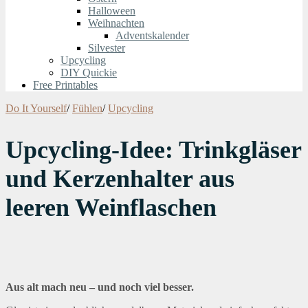
Halloween
Weihnachten
Adventskalender
Silvester
Upcycling
DIY Quickie
Free Printables
Do It Yourself
/
Fühlen
/
Upcycling
Upcycling-Idee: Trinkgläser
und Kerzenhalter aus
leeren Weinflaschen
Aus alt mach neu – und noch viel besser.