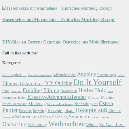
Hasenkekse mit Marmelade – Einfaches Mürbteig-Rezept
DIY-Idee zu Ostern: Geprägte Ostereier aus Modelliermasse
Fall in like with me:
Kategorien
Anzeige
#bookspiration
Adventskalender
Beerenhunger
Beton
#natureknowsbest
Do It Yourself
DIY Quickie
Blumen
Dekoration
Herbst
Holz
Frühling
Fühlen
Halloween
Fimo
Fondant
Ikea
Kreativ-Adventskalender
Kräuter
Maritim
Italien
Inspiration
Ostern
Muttertag
Modelliermasse
Nachhaltigkeit
Möbel selber bauen
Papier
Rezepte süß
Rezepte pikant
Riechen
Porzellan
Recycling
Schmecken
Sommer
Sehen
Shopping
Saisonal
Trockenblumen
Weihnachten
Upcycling
Zu Gast bei..
Winter
Valentinstag