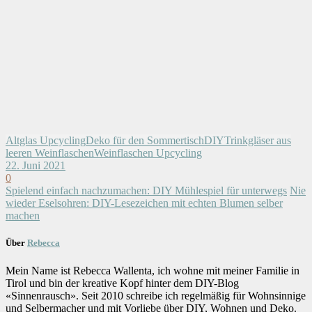
Altglas Upcycling
Deko für den Sommertisch
DIY
Trinkgläser aus
leeren Weinflaschen
Weinflaschen Upcycling
22. Juni 2021
0
Spielend einfach nachzumachen: DIY Mühlespiel für unterwegs
Nie
wieder Eselsohren: DIY-Lesezeichen mit echten Blumen selber
machen
Über
Rebecca
Mein Name ist Rebecca Wallenta, ich wohne mit meiner Familie in
Tirol und bin der kreative Kopf hinter dem DIY-Blog
«Sinnenrausch». Seit 2010 schreibe ich regelmäßig für Wohnsinnige
und Selbermacher und mit Vorliebe über DIY, Wohnen und Deko.