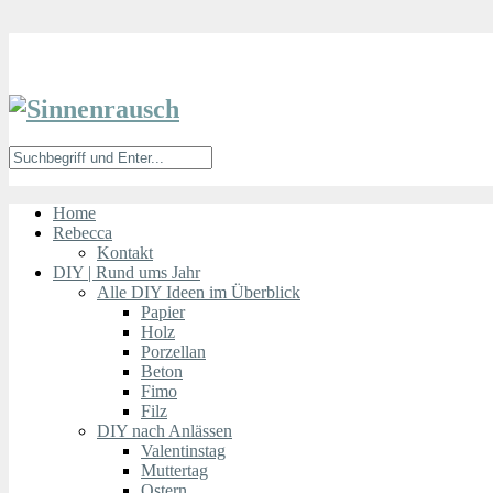
Home
Rebecca
Kontakt
DIY | Rund ums Jahr
Alle DIY Ideen im Überblick
Papier
Holz
Porzellan
Beton
Fimo
Filz
DIY nach Anlässen
Valentinstag
Muttertag
Ostern