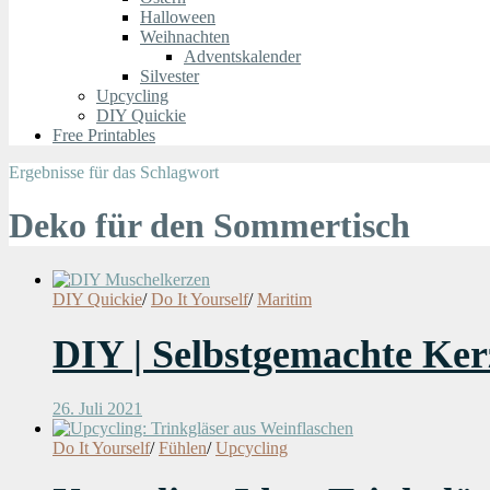
Halloween
Weihnachten
Adventskalender
Silvester
Upcycling
DIY Quickie
Free Printables
Ergebnisse für das Schlagwort
Deko für den Sommertisch
DIY Quickie
/
Do It Yourself
/
Maritim
DIY | Selbstgemachte Ke
26. Juli 2021
Do It Yourself
/
Fühlen
/
Upcycling