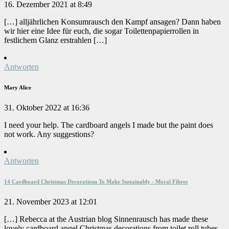
16. Dezember 2021 at 8:49
[…] alljährlichen Konsumrausch den Kampf ansagen? Dann haben
wir hier eine Idee für euch, die sogar Toilettenpapierrollen in
festlichem Glanz erstrahlen […]
Antworten
Mary Alice
31. Oktober 2022 at 16:36
I need your help. The cardboard angels I made but the paint does
not work. Any suggestions?
Antworten
14 Cardboard Christmas Decorations To Make Sustainably - Moral Fibres
21. November 2023 at 12:01
[…] Rebecca at the Austrian blog Sinnenrausch has made these
lovely cardboard angel Christmas decorations from toilet roll tubes.