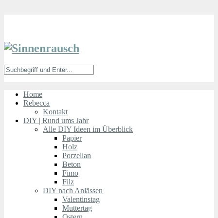
Home
Rebecca
Kontakt
DIY | Rund ums Jahr
Alle DIY Ideen im Überblick
Papier
Holz
Porzellan
Beton
Fimo
Filz
DIY nach Anlässen
Valentinstag
Muttertag
Ostern