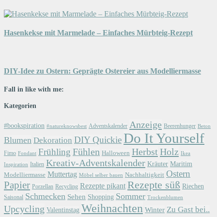
Hasenkekse mit Marmelade – Einfaches Mürbteig-Rezept
DIY-Idee zu Ostern: Geprägte Ostereier aus Modelliermasse
Fall in like with me:
Kategorien
Anzeige
#bookspiration
Adventskalender
Beerenhunger
Beton
#natureknowsbest
Do It Yourself
DIY Quickie
Blumen
Dekoration
Herbst
Holz
Frühling
Fühlen
Halloween
Fimo
Fondant
Ikea
Kreativ-Adventskalender
Kräuter
Maritim
Italien
Inspiration
Ostern
Muttertag
Modelliermasse
Nachhaltigkeit
Möbel selber bauen
Papier
Rezepte süß
Rezepte pikant
Riechen
Porzellan
Recycling
Schmecken
Sommer
Sehen
Shopping
Saisonal
Trockenblumen
Weihnachten
Upcycling
Zu Gast bei..
Winter
Valentinstag