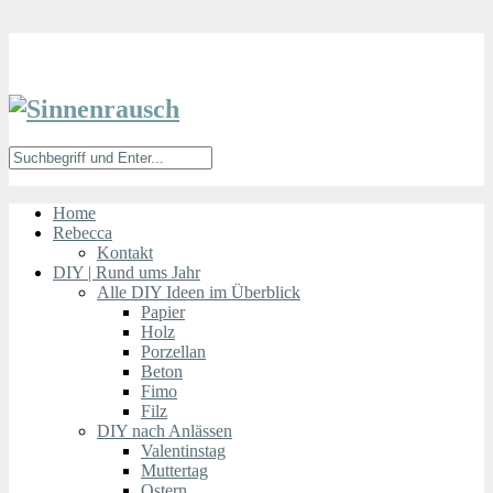
Home
Rebecca
Kontakt
DIY | Rund ums Jahr
Alle DIY Ideen im Überblick
Papier
Holz
Porzellan
Beton
Fimo
Filz
DIY nach Anlässen
Valentinstag
Muttertag
Ostern