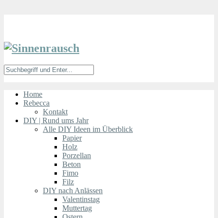
Home
Rebecca
Kontakt
DIY | Rund ums Jahr
Alle DIY Ideen im Überblick
Papier
Holz
Porzellan
Beton
Fimo
Filz
DIY nach Anlässen
Valentinstag
Muttertag
Ostern