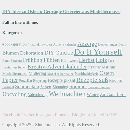
DIY-Idee zu Ostern: Geprägte Ostereier aus Modelliermasse
Fall in like with me:
Kategorien
Anzeige
#bookspiration
Adventskalender
Beerenhunger
Beton
#natureknowsbest
Do It Yourself
DIY Quickie
Blumen
Dekoration
Herbst
Holz
Frühling
Fühlen
Halloween
Fimo
Fondant
Ikea
Kreativ-Adventskalender
Kräuter
Maritim
Italien
Inspiration
Ostern
Muttertag
Modelliermasse
Nachhaltigkeit
Möbel selber bauen
Papier
Rezepte süß
Rezepte pikant
Riechen
Porzellan
Recycling
Schmecken
Sommer
Sehen
Shopping
Saisonal
Trockenblumen
Weihnachten
Upcycling
Zu Gast bei..
Winter
Valentinstag
Facebook
Twitter
Instagram
Pinterest
Bloglovin
LinkedIn
RSS
Copyright 2025 - Sinnenrausch. All Rights Reserved.