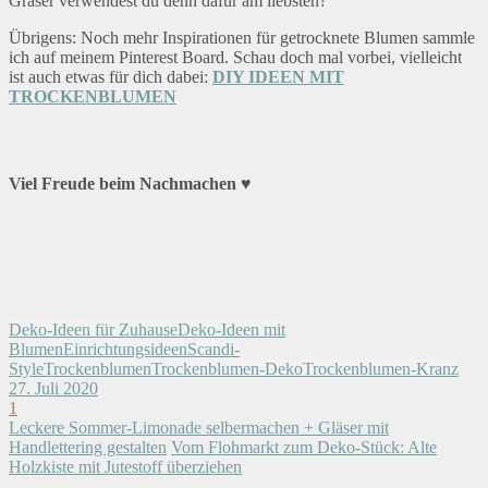
Gräser verwendest du denn dafür am liebsten?
Übrigens: Noch mehr Inspirationen für getrocknete Blumen sammle
ich auf meinem Pinterest Board. Schau doch mal vorbei, vielleicht
ist auch etwas für dich dabei:
DIY IDEEN MIT
TROCKENBLUMEN
Viel Freude beim Nachmachen
♥
Deko-Ideen für Zuhause
Deko-Ideen mit
Blumen
Einrichtungsideen
Scandi-
Style
Trockenblumen
Trockenblumen-Deko
Trockenblumen-Kranz
27. Juli 2020
1
Leckere Sommer-Limonade selbermachen + Gläser mit
Handlettering gestalten
Vom Flohmarkt zum Deko-Stück: Alte
Holzkiste mit Jutestoff überziehen