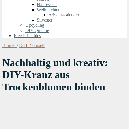
Halloween
Weihnachten
Adventskalender
Silvester
Upcycling
DIY Quickie
Free Printables
Blumen
/
Do It Yourself
Nachhaltig und kreativ:
DIY-Kranz aus
Trockenblumen binden