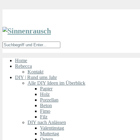
Home
Rebecca
Kontakt
DIY | Rund ums Jahr
Alle DIY Ideen im Überblick
Papier
Holz
Porzellan
Beton
Fimo
Filz
DIY nach Anlässen
Valentinstag
Muttertag
Ostern