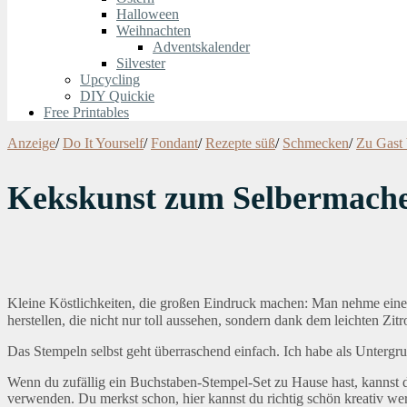
Halloween
Weihnachten
Adventskalender
Silvester
Upcycling
DIY Quickie
Free Printables
Anzeige
/
Do It Yourself
/
Fondant
/
Rezepte süß
/
Schmecken
/
Zu Gast 
Kekskunst zum Selbermachen
Kleine Köstlichkeiten, die großen Eindruck machen: Man nehme ein
herstellen, die nicht nur toll aussehen, sondern dank dem leichten 
Das Stempeln selbst geht überraschend einfach. Ich habe als Unter
Wenn du zufällig ein Buchstaben-Stempel-Set zu Hause hast, kanns
verwenden. Du merkst schon, hier kannst du richtig schön kreativ we