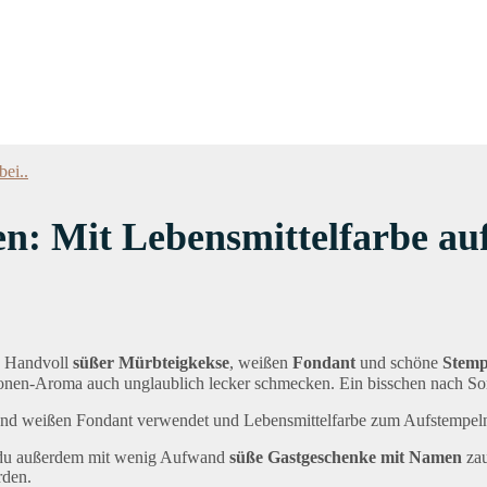
bei..
: Mit Lebensmittelfarbe au
e Handvoll
süßer Mürbteigkekse
, weißen
Fondant
und schöne
Stemp
Zitronen-Aroma auch unglaublich lecker schmecken. Ein bisschen nach 
grund weißen Fondant verwendet und Lebensmittelfarbe zum Aufstempel
t du außerdem mit wenig Aufwand
süße Gastgeschenke mit Namen
zau
rden.