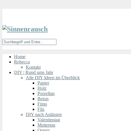
Home
Rebecca
Kontakt
DIY | Rund ums Jahr
Alle DIY Ideen im Überblick
Papier
Holz
Porzellan
Beton
Fimo
Filz
DIY nach Anlässen
Valentinstag
Muttertag
Ostern