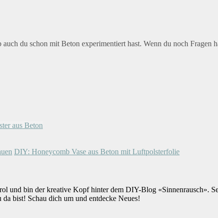
 ob auch du schon mit Beton experimentiert hast. Wenn du noch Fragen h
ter aus Beton
auen
DIY: Honeycomb Vase aus Beton mit Luftpolsterfolie
rol und bin der kreative Kopf hinter dem DIY-Blog «Sinnenrausch». S
u da bist! Schau dich um und entdecke Neues!