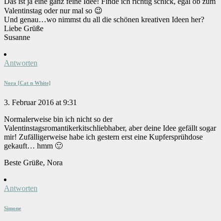
Das ist ja eine ganz feine Idee! Finde ich richtig schick, egal ob zum
Valentinstag oder nur mal so 😉
Und genau…wo nimmst du all die schönen kreativen Ideen her?
Liebe Grüße
Susanne
Antworten
Nora [Cat n White]
3. Februar 2016 at 9:31
Normalerweise bin ich nicht so der
Valentinstagsromantikerkitschliebhaber, aber deine Idee gefällt sogar
mir! Zufälligerweise habe ich gestern erst eine Kupfersprühdose
gekauft… hmm 🙂
Beste Grüße, Nora
Antworten
Simone