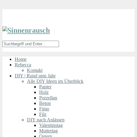
Home
Rebecca
Kontakt
DIY | Rund ums Jahr
Alle DIY Ideen im Überblick
Papier
Holz
Porzellan
Beton
Fimo
Filz
DIY nach Anlässen
Valentinstag
Muttertag
Ostern