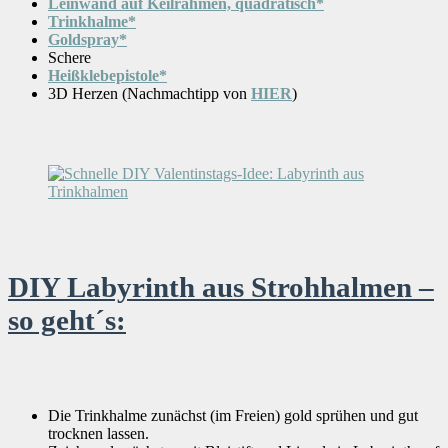
Leinwand auf Keilrahmen, quadratisch*
Trinkhalme*
Goldspray*
Schere
Heißklebepistole*
3D Herzen (Nachmachtipp von
HIER
)
DIY Labyrinth aus Strohhalmen –
so geht´s:
Die Trinkhalme zunächst (im Freien) gold sprühen und gut
trocknen lassen.