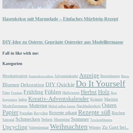
Hasenkekse mit Marmelade – Einfaches Mürbteig-Rezept
DIY-Idee zu Ostern: Geprägte Ostereier aus Modelliermasse
Fall in like with me:
Kategorien
Anzeige
#bookspiration
Adventskalender
Beerenhunger
Beton
#natureknowsbest
Do It Yourself
DIY Quickie
Blumen
Dekoration
Herbst
Holz
Frühling
Fühlen
Halloween
Fimo
Fondant
Ikea
Kreativ-Adventskalender
Kräuter
Maritim
Italien
Inspiration
Ostern
Muttertag
Modelliermasse
Nachhaltigkeit
Möbel selber bauen
Papier
Rezepte süß
Rezepte pikant
Riechen
Porzellan
Recycling
Schmecken
Sommer
Sehen
Shopping
Saisonal
Trockenblumen
Weihnachten
Upcycling
Zu Gast bei..
Winter
Valentinstag