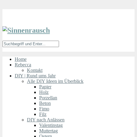
Home
Rebecca
Kontakt
DIY | Rund ums Jahr
Alle DIY Ideen im Überblick
Papier
Holz
Porzellan
Beton
Fimo
Filz
DIY nach Anlässen
Valentinstag
Muttertag
Ostern