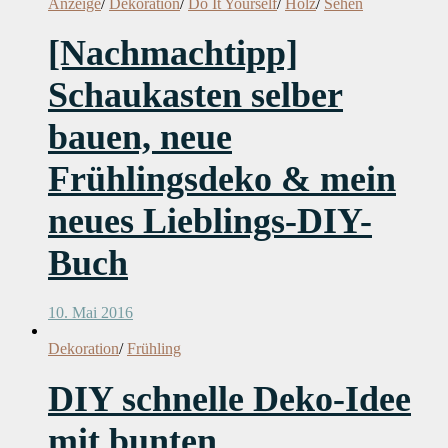
Anzeige
/
Dekoration
/
Do It Yourself
/
Holz
/
Sehen
[Nachmachtipp]
Schaukasten selber
bauen, neue
Frühlingsdeko & mein
neues Lieblings-DIY-
Buch
10. Mai 2016
Dekoration
/
Frühling
DIY schnelle Deko-Idee
mit bunten