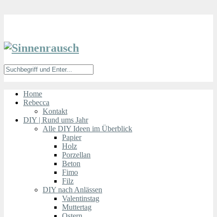
Home
Rebecca
Kontakt
DIY | Rund ums Jahr
Alle DIY Ideen im Überblick
Papier
Holz
Porzellan
Beton
Fimo
Filz
DIY nach Anlässen
Valentinstag
Muttertag
Ostern