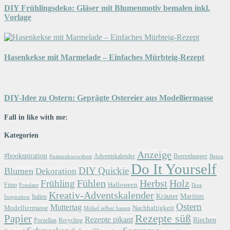
DIY Frühlingsdeko: Gläser mit Blumenmotiv bemalen inkl.
Vorlage
Hasenkekse mit Marmelade – Einfaches Mürbteig-Rezept
DIY-Idee zu Ostern: Geprägte Ostereier aus Modelliermasse
Fall in like with me:
Kategorien
Anzeige
#bookspiration
Adventskalender
Beerenhunger
Beton
#natureknowsbest
Do It Yourself
DIY Quickie
Blumen
Dekoration
Herbst
Holz
Frühling
Fühlen
Halloween
Fimo
Fondant
Ikea
Kreativ-Adventskalender
Kräuter
Maritim
Italien
Inspiration
Ostern
Muttertag
Modelliermasse
Nachhaltigkeit
Möbel selber bauen
Papier
Rezepte süß
Rezepte pikant
Riechen
Porzellan
Recycling