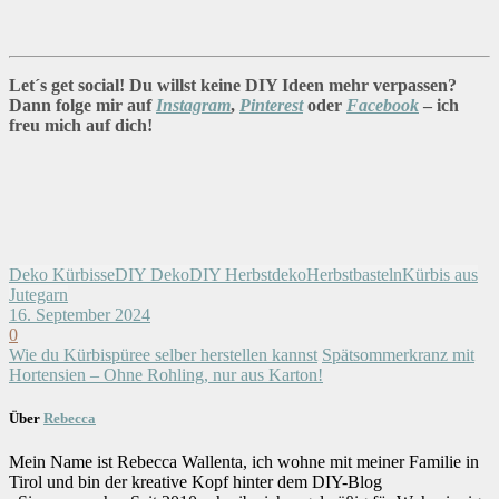
Let´s get social! Du willst keine DIY Ideen mehr verpassen?
Dann folge mir auf
Instagram
,
Pinterest
oder
Facebook
– ich
freu mich auf dich!
Deko Kürbisse
DIY Deko
DIY Herbstdeko
Herbstbasteln
Kürbis aus
Jutegarn
16. September 2024
0
Wie du Kürbispüree selber herstellen kannst
Spätsommerkranz mit
Hortensien – Ohne Rohling, nur aus Karton!
Über
Rebecca
Mein Name ist Rebecca Wallenta, ich wohne mit meiner Familie in
Tirol und bin der kreative Kopf hinter dem DIY-Blog