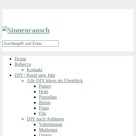
Home
Rebecca
Kontakt
DIY | Rund ums Jahr
Alle DIY Ideen im Überblick
Papier
Holz
Porzellan
Beton
Fimo
Filz
DIY nach Anlässen
Valentinstag
Muttertag
Ostern