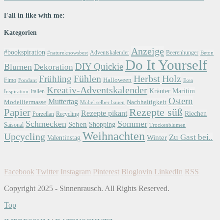
Fall in like with me:
Kategorien
Anzeige
#bookspiration
Adventskalender
Beerenhunger
Beton
#natureknowsbest
Do It Yourself
DIY Quickie
Blumen
Dekoration
Herbst
Holz
Frühling
Fühlen
Halloween
Fimo
Fondant
Ikea
Kreativ-Adventskalender
Kräuter
Maritim
Italien
Inspiration
Ostern
Muttertag
Modelliermasse
Nachhaltigkeit
Möbel selber bauen
Papier
Rezepte süß
Rezepte pikant
Riechen
Porzellan
Recycling
Schmecken
Sommer
Sehen
Shopping
Saisonal
Trockenblumen
Weihnachten
Upcycling
Zu Gast bei..
Winter
Valentinstag
Facebook
Twitter
Instagram
Pinterest
Bloglovin
LinkedIn
RSS
Copyright 2025 - Sinnenrausch. All Rights Reserved.
Top