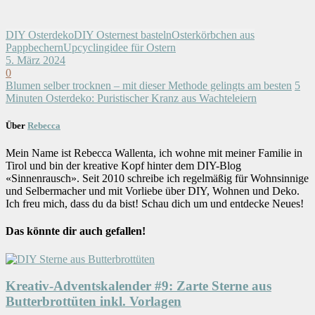
DIY Osterdeko
DIY Osternest basteln
Osterkörbchen aus
Pappbechern
Upcyclingidee für Ostern
5. März 2024
0
Blumen selber trocknen – mit dieser Methode gelingts am besten
5
Minuten Osterdeko: Puristischer Kranz aus Wachteleiern
Über
Rebecca
Mein Name ist Rebecca Wallenta, ich wohne mit meiner Familie in
Tirol und bin der kreative Kopf hinter dem DIY-Blog
«Sinnenrausch». Seit 2010 schreibe ich regelmäßig für Wohnsinnige
und Selbermacher und mit Vorliebe über DIY, Wohnen und Deko.
Ich freu mich, dass du da bist! Schau dich um und entdecke Neues!
Das könnte dir auch gefallen!
Kreativ-Adventskalender #9: Zarte Sterne aus
Butterbrottüten inkl. Vorlagen