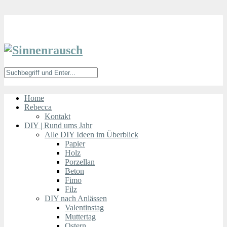
Home
Rebecca
Kontakt
DIY | Rund ums Jahr
Alle DIY Ideen im Überblick
Papier
Holz
Porzellan
Beton
Fimo
Filz
DIY nach Anlässen
Valentinstag
Muttertag
Ostern