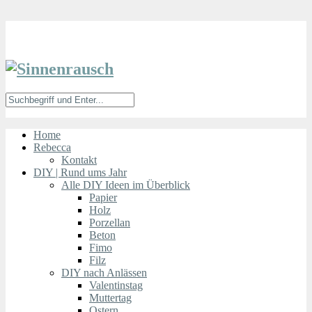
Home
Rebecca
Kontakt
DIY | Rund ums Jahr
Alle DIY Ideen im Überblick
Papier
Holz
Porzellan
Beton
Fimo
Filz
DIY nach Anlässen
Valentinstag
Muttertag
Ostern