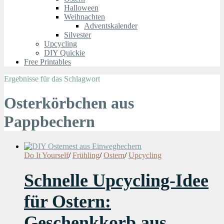
Halloween
Weihnachten
Adventskalender
Silvester
Upcycling
DIY Quickie
Free Printables
Ergebnisse für das Schlagwort
Osterkörbchen aus
Pappbechern
Do It Yourself
/
Frühling
/
Ostern
/
Upcycling
Schnelle Upcycling-Idee
für Ostern:
Geschenkkorb aus