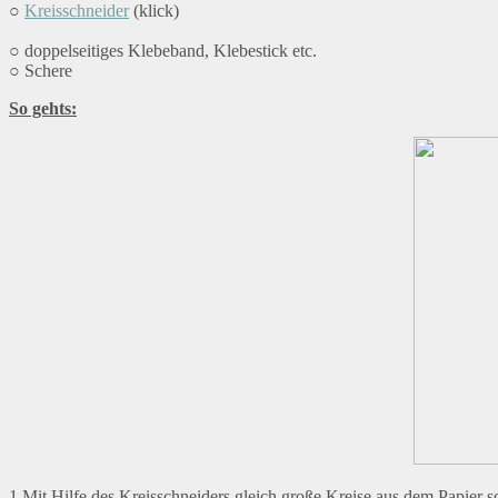
○
Kreisschneider
(klick)
○ doppelseitiges Klebeband, Klebestick etc.
○ Schere
So gehts:
1.Mit Hilfe des Kreisschneiders gleich große Kreise aus dem Papier s