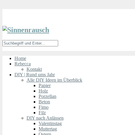
Home
Rebecca
Kontakt
DIY | Rund ums Jahr
Alle DIY Ideen im Überblick
Papier
Holz
Porzellan
Beton
Fimo
Filz
DIY nach Anlässen
Valentinstag
Muttertag
Ostern