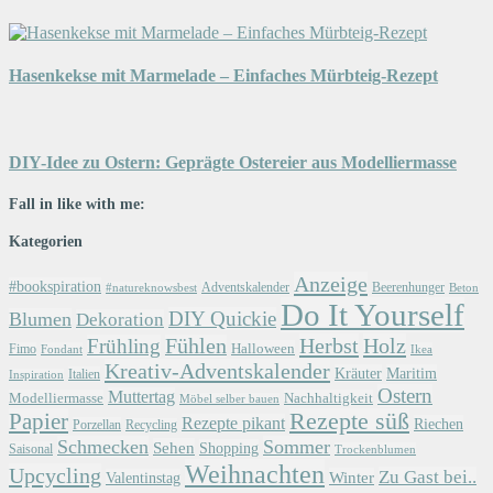
Hasenkekse mit Marmelade – Einfaches Mürbteig-Rezept
DIY-Idee zu Ostern: Geprägte Ostereier aus Modelliermasse
Fall in like with me:
Kategorien
Anzeige
#bookspiration
Adventskalender
Beerenhunger
Beton
#natureknowsbest
Do It Yourself
DIY Quickie
Blumen
Dekoration
Herbst
Holz
Frühling
Fühlen
Halloween
Fimo
Fondant
Ikea
Kreativ-Adventskalender
Kräuter
Maritim
Italien
Inspiration
Ostern
Muttertag
Modelliermasse
Nachhaltigkeit
Möbel selber bauen
Papier
Rezepte süß
Rezepte pikant
Riechen
Porzellan
Recycling
Schmecken
Sommer
Sehen
Shopping
Saisonal
Trockenblumen
Weihnachten
Upcycling
Zu Gast bei..
Winter
Valentinstag