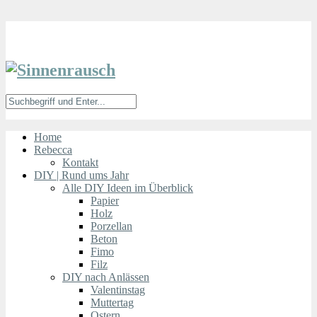
Home
Rebecca
Kontakt
DIY | Rund ums Jahr
Alle DIY Ideen im Überblick
Papier
Holz
Porzellan
Beton
Fimo
Filz
DIY nach Anlässen
Valentinstag
Muttertag
Ostern