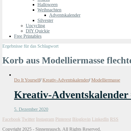
Halloween
Weihnachten
Adventskalender
Silvester
Upcycling
DIY Quickie
Free Printables
Ergebnisse für das Schlagwort
Korb aus Modelliermasse flecht
Do It Yourself
/
Kreativ-Adventskalender
/
Modelliermasse
Kreativ-Adventskalender 
5. Dezember 2020
Facebook
Twitter
Instagram
Pinterest
Bloglovin
LinkedIn
RSS
Copyright 2025 - Sinnenrausch. All Rights Reserved.