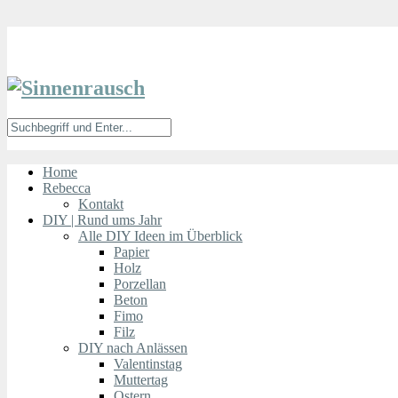
Home
Rebecca
Kontakt
DIY | Rund ums Jahr
Alle DIY Ideen im Überblick
Papier
Holz
Porzellan
Beton
Fimo
Filz
DIY nach Anlässen
Valentinstag
Muttertag
Ostern