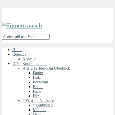
Skip
to
Instructions
Home
Rebecca
Kontakt
DIY | Rund ums Jahr
Alle DIY Ideen im Überblick
Papier
Holz
Porzellan
Beton
Fimo
Filz
DIY nach Anlässen
Valentinstag
Muttertag
Ostern