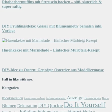
Rhabarbermuffins mit Streuseln backen – süß, säuerlich &
super saftig
DIY Frühlingsdeko: Gläser mit Blumenmotiv bemalen inkl.
Vorlage
Hasenkekse mit Marmelade – Einfaches Mürbteig-Rezept
DIY-Idee zu Ostern: Geprägte Ostereier aus Modelliermasse
Fall in like with me:
Kategorien
Anzeige
#bookspiration
Adventskalender
Beerenhunger
Beton
#natureknowsbest
Do It Yourself
DIY Quickie
Blumen
Dekoration
Herbst
Holz
Frühling
Fühlen