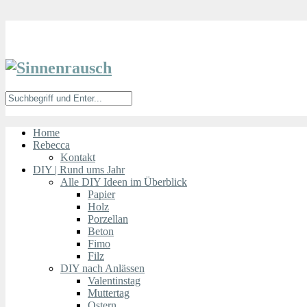
Home
Rebecca
Kontakt
DIY | Rund ums Jahr
Alle DIY Ideen im Überblick
Papier
Holz
Porzellan
Beton
Fimo
Filz
DIY nach Anlässen
Valentinstag
Muttertag
Ostern