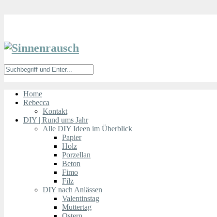
Home
Rebecca
Kontakt
DIY | Rund ums Jahr
Alle DIY Ideen im Überblick
Papier
Holz
Porzellan
Beton
Fimo
Filz
DIY nach Anlässen
Valentinstag
Muttertag
Ostern