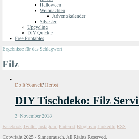
Halloween
Weihnachten
Adventskalender
Silvester
Upcycling
DIY Quickie
Free Printables
Ergebnisse für das Schlagwort
Filz
Do It Yourself
/
Herbst
DIY Tischdeko: Filz Servi
3. November 2018
Facebook
Twitter
Instagram
Pinterest
Bloglovin
LinkedIn
RSS
Copyright 2025 - Sinnenrausch. All Rights Reserved.