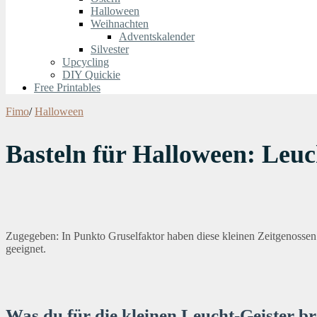
Halloween
Weihnachten
Adventskalender
Silvester
Upcycling
DIY Quickie
Free Printables
Fimo
/
Halloween
Basteln für Halloween: Leuc
Zugegeben: In Punkto Gruselfaktor haben diese kleinen Zeitgenossen h
geeignet.
Was du für die kleinen
Leucht-Geister
br