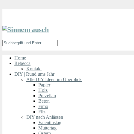
Home
Rebecca
Kontakt
DIY | Rund ums Jahr
Alle DIY Ideen im Überblick
Papier
Holz
Porzellan
Beton
Fimo
Filz
DIY nach Anlässen
Valentinstag
Muttertag
Ostern