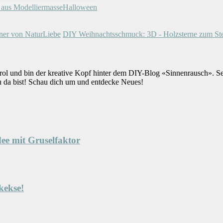
 aus Modelliermasse
Halloween
nner von NaturLiebe
DIY Weihnachtsschmuck: 3D - Holzsterne zum St
rol und bin der kreative Kopf hinter dem DIY-Blog «Sinnenrausch». S
u da bist! Schau dich um und entdecke Neues!
ee mit Gruselfaktor
kekse!