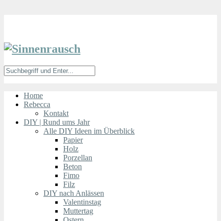
Home
Rebecca
Kontakt
DIY | Rund ums Jahr
Alle DIY Ideen im Überblick
Papier
Holz
Porzellan
Beton
Fimo
Filz
DIY nach Anlässen
Valentinstag
Muttertag
Ostern