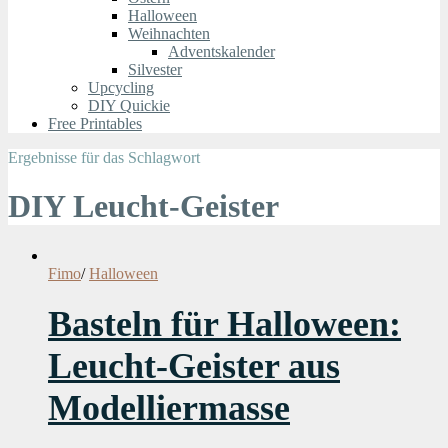
Halloween
Weihnachten
Adventskalender
Silvester
Upcycling
DIY Quickie
Free Printables
Ergebnisse für das Schlagwort
DIY Leucht-Geister
Fimo
/
Halloween
Basteln für Halloween:
Leucht-Geister aus
Modelliermasse