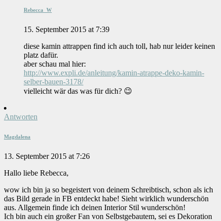
Rebecca_W
15. September 2015 at 7:39
diese kamin attrappen find ich auch toll, hab nur leider keinen
platz dafür.
aber schau mal hier:
http://www.expli.de/anleitung/kamin-atrappe-deko-kamin-
selber-bauen-3178/
vielleicht wär das was für dich? 😉
Antworten
Magdalena
13. September 2015 at 7:26
Hallo liebe Rebecca,
wow ich bin ja so begeistert von deinem Schreibtisch, schon als ich
das Bild gerade in FB entdeckt habe! Sieht wirklich wunderschön
aus. Allgemein finde ich deinen Interior Stil wunderschön!
Ich bin auch ein großer Fan von Selbstgebautem, sei es Dekoration