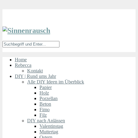
Home
Rebecca
Kontakt
DIY | Rund ums Jahr
Alle DIY Ideen im Überblick
Papier
Holz
Porzellan
Beton
Fimo
Filz
DIY nach Anlässen
Valentinstag
Muttertag
Ostern