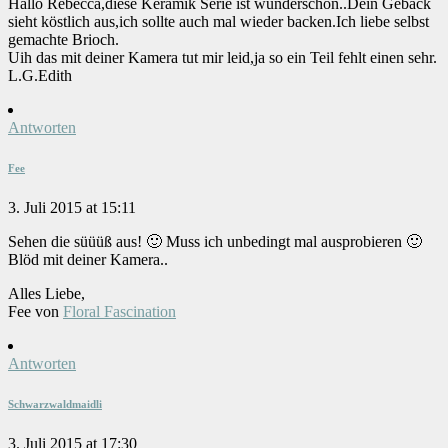
Hallo Rebecca,diese Keramik Serie ist wunderschön..Dein Gebäck
sieht köstlich aus,ich sollte auch mal wieder backen.Ich liebe selbst
gemachte Brioch.
Uih das mit deiner Kamera tut mir leid,ja so ein Teil fehlt einen sehr.
L.G.Edith
Antworten
Fee
3. Juli 2015 at 15:11
Sehen die süüüß aus! 🙂 Muss ich unbedingt mal ausprobieren 🙂
Blöd mit deiner Kamera..
Alles Liebe,
Fee von
Floral Fascination
Antworten
Schwarzwaldmaidli
3. Juli 2015 at 17:30