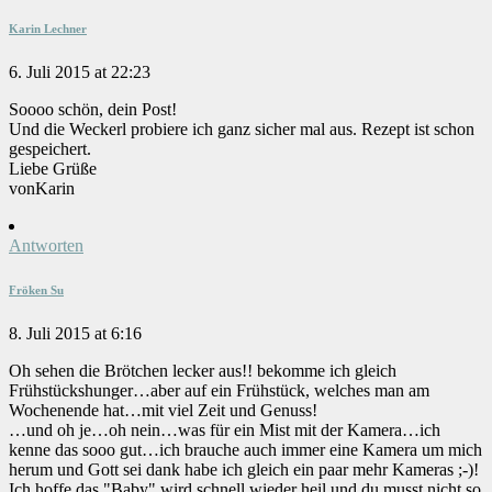
Karin Lechner
6. Juli 2015 at 22:23
Soooo schön, dein Post!
Und die Weckerl probiere ich ganz sicher mal aus. Rezept ist schon
gespeichert.
Liebe Grüße
vonKarin
Antworten
Fröken Su
8. Juli 2015 at 6:16
Oh sehen die Brötchen lecker aus!! bekomme ich gleich
Frühstückshunger…aber auf ein Frühstück, welches man am
Wochenende hat…mit viel Zeit und Genuss!
…und oh je…oh nein…was für ein Mist mit der Kamera…ich
kenne das sooo gut…ich brauche auch immer eine Kamera um mich
herum und Gott sei dank habe ich gleich ein paar mehr Kameras ;-)!
Ich hoffe das "Baby" wird schnell wieder heil und du musst nicht so