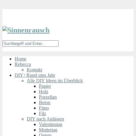
Home
Rebecca
Kontakt
DIY | Rund ums Jahr
Alle DIY Ideen im Überblick
Papier
Holz
Porzellan
Beton
Fimo
Filz
DIY nach Anlässen
Valentinstag
Muttertag
Ostern