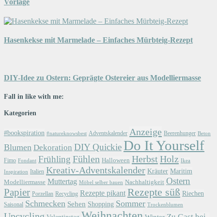
Vorlage
Hasenkekse mit Marmelade – Einfaches Mürbteig-Rezept
DIY-Idee zu Ostern: Geprägte Ostereier aus Modelliermasse
Fall in like with me:
Kategorien
Anzeige
#bookspiration
Adventskalender
Beerenhunger
Beton
#natureknowsbest
Do It Yourself
DIY Quickie
Blumen
Dekoration
Herbst
Holz
Frühling
Fühlen
Halloween
Fimo
Fondant
Ikea
Kreativ-Adventskalender
Kräuter
Maritim
Italien
Inspiration
Ostern
Muttertag
Modelliermasse
Nachhaltigkeit
Möbel selber bauen
Papier
Rezepte süß
Rezepte pikant
Riechen
Porzellan
Recycling
Schmecken
Sommer
Sehen
Shopping
Saisonal
Trockenblumen
Weihnachten
Upcycling
Zu Gast bei..
Winter
Valentinstag