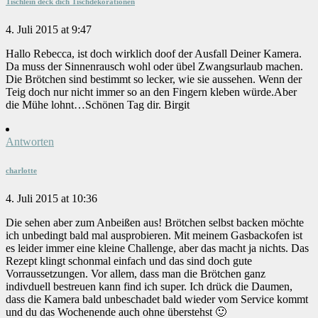
Tischlein deck dich Tischdekorationen
4. Juli 2015 at 9:47
Hallo Rebecca, ist doch wirklich doof der Ausfall Deiner Kamera.
Da muss der Sinnenrausch wohl oder übel Zwangsurlaub machen.
Die Brötchen sind bestimmt so lecker, wie sie aussehen. Wenn der
Teig doch nur nicht immer so an den Fingern kleben würde.Aber
die Mühe lohnt…Schönen Tag dir. Birgit
Antworten
charlotte
4. Juli 2015 at 10:36
Die sehen aber zum Anbeißen aus! Brötchen selbst backen möchte
ich unbedingt bald mal ausprobieren. Mit meinem Gasbackofen ist
es leider immer eine kleine Challenge, aber das macht ja nichts. Das
Rezept klingt schonmal einfach und das sind doch gute
Vorraussetzungen. Vor allem, dass man die Brötchen ganz
indivduell bestreuen kann find ich super. Ich drück die Daumen,
dass die Kamera bald unbeschadet bald wieder vom Service kommt
und du das Wochenende auch ohne überstehst 🙂