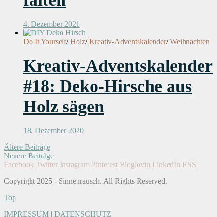
falten
4. Dezember 2021
Do It Yourself
/
Holz
/
Kreativ-Adventskalender
/
Weihnachten
Kreativ-Adventskalender
#18: Deko-Hirsche aus
Holz sägen
18. Dezember 2020
Ältere Beiträge
Neuere Beiträge
Facebook
Twitter
Instagram
Pinterest
Bloglovin
LinkedIn
RSS
Copyright 2025 - Sinnenrausch. All Rights Reserved.
Top
IMPRESSUM
|
DATENSCHUTZ