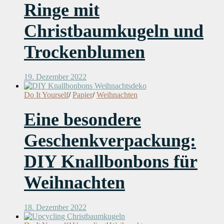
Ringe mit
Christbaumkugeln und
Trockenblumen
19. Dezember 2022
Do It Yourself
/
Papier
/
Weihnachten
Eine besondere
Geschenkverpackung:
DIY Knallbonbons für
Weihnachten
18. Dezember 2022