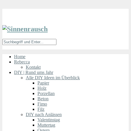
Home
Rebecca
Kontakt
DIY | Rund ums Jahr
Alle DIY Ideen im Überblick
Papier
Holz
Porzellan
Beton
Fimo
Filz
DIY nach Anlässen
Valentinstag
Muttertag
Ostern