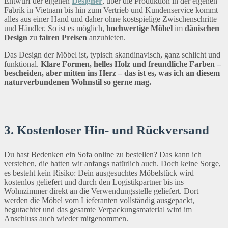
Entwurf der eigenen
Designer
, über die Produktion in der eigenen
Fabrik in Vietnam bis hin zum Vertrieb und Kundenservice kommt
alles aus einer Hand und daher ohne kostspielige Zwischenschritte
und Händler. So ist es möglich,
hochwertige Möbel
im
dänischen
Design
zu
fairen Preisen
anzubieten.
Das Design der Möbel ist, typisch skandinavisch, ganz schlicht und
funktional.
Klare Formen, helles Holz und freundliche Farben –
bescheiden, aber mitten ins Herz – das ist es, was ich an diesem
naturverbundenen Wohnstil so gerne mag.
3. Kostenloser Hin- und Rückversand
Du hast Bedenken ein Sofa online zu bestellen? Das kann ich
verstehen, die hatten wir anfangs natürlich auch. Doch keine Sorge,
es besteht kein Risiko: Dein ausgesuchtes Möbelstück wird
kostenlos geliefert und durch den Logistikpartner bis ins
Wohnzimmer direkt an die Verwendungsstelle geliefert. Dort
werden die Möbel vom Lieferanten vollständig ausgepackt,
begutachtet und das gesamte Verpackungsmaterial wird im
Anschluss auch wieder mitgenommen.