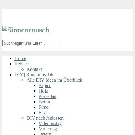
Home
Rebecca
Kontakt
DIY | Rund ums Jahr
Alle DIY Ideen im Überblick
Papier
Holz
Porzellan
Beton
Fimo
Filz
DIY nach Anlässen
Valentinstag
Muttertag
Ostern