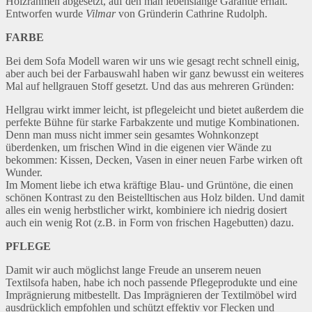
Holzrahmen abgesetzt, auf den man lebenslange Garantie erhält.
Entworfen wurde
Vilmar
von Gründerin Cathrine Rudolph.
FARBE
Bei dem Sofa Modell waren wir uns wie gesagt recht schnell einig,
aber auch bei der Farbauswahl haben wir ganz bewusst ein weiteres
Mal auf hellgrauen Stoff gesetzt. Und das aus mehreren Gründen:
Hellgrau wirkt immer leicht, ist pflegeleicht und bietet außerdem die
perfekte Bühne für starke Farbakzente und mutige Kombinationen.
Denn man muss nicht immer sein gesamtes Wohnkonzept
überdenken, um frischen Wind in die eigenen vier Wände zu
bekommen: Kissen, Decken, Vasen in einer neuen Farbe wirken oft
Wunder.
Im Moment liebe ich etwa kräftige Blau- und Grüntöne, die einen
schönen Kontrast zu den Beistelltischen aus Holz bilden. Und damit
alles ein wenig herbstlicher wirkt, kombiniere ich niedrig dosiert
auch ein wenig Rot (z.B. in Form von frischen Hagebutten) dazu.
PFLEGE
Damit wir auch möglichst lange Freude an unserem neuen
Textilsofa haben, habe ich noch passende Pflegeprodukte und eine
Imprägnierung mitbestellt. Das Imprägnieren der Textilmöbel wird
ausdrücklich empfohlen und schützt effektiv vor Flecken und