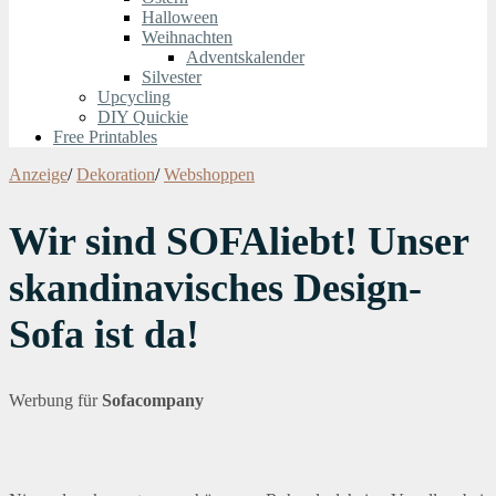
Halloween
Weihnachten
Adventskalender
Silvester
Upcycling
DIY Quickie
Free Printables
Anzeige
/
Dekoration
/
Webshoppen
Wir sind SOFAliebt! Unser
skandinavisches Design-
Sofa ist da!
Werbung für
Sofacompany