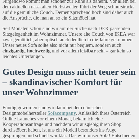
Nirgendwo kommt man schöner zur Ruhe als daheim. Vor allem bei
dem aktuellen nasskalten Herbstwetter, führt der Weg schnurstracks
auf die gemütliche Couch. Dementsprechend hoch sind daher auch
die Ansprüche, die man an so ein Sitzmöbel hat.
Seit Monaten schon sind wir auf der Suche nach DER passenden
Sitzgelegenheit im Wohnzimmer. Unsere alte Couch von IKEA war
zwar gemütlich, aber optisch auch deutlich in die Jahre gekommen.
Unser neues Sofa sollte also nicht nur bequem, sondern auch
einzigartig
,
hochwertig
und vor allem
leistbar
sein – gar kein so
leichtes Unterfangen.
Gutes Design muss nicht teuer sein
– skandinavischer Komfort für
unser Wohnzimmer
Fündig geworden sind wir dann bei dem dänischen
Designmöbelhersteller
Sofacompany
. Anlässlich ihres Österreich
Online Launches vor einem Monat, bekam ich eine
Kooperationsanfrage und nachdem wir ausgiebig ihren Shop
durchstöbert haben, ist uns ein Modell besonders ins Auge
gesprungen und schnell war klar: Das wird unser Sofa! Entschieden