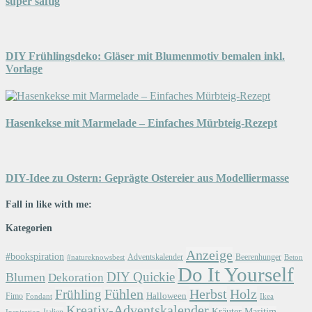
super saftig
DIY Frühlingsdeko: Gläser mit Blumenmotiv bemalen inkl.
Vorlage
Hasenkekse mit Marmelade – Einfaches Mürbteig-Rezept
DIY-Idee zu Ostern: Geprägte Ostereier aus Modelliermasse
Fall in like with me:
Kategorien
Anzeige
#bookspiration
Adventskalender
Beerenhunger
Beton
#natureknowsbest
Do It Yourself
DIY Quickie
Blumen
Dekoration
Herbst
Holz
Frühling
Fühlen
Halloween
Fimo
Fondant
Ikea
Kreativ-Adventskalender
Kräuter
Maritim