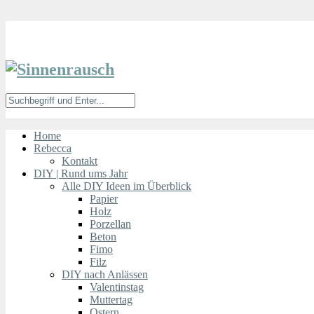
Home
Rebecca
Kontakt
DIY | Rund ums Jahr
Alle DIY Ideen im Überblick
Papier
Holz
Porzellan
Beton
Fimo
Filz
DIY nach Anlässen
Valentinstag
Muttertag
Ostern