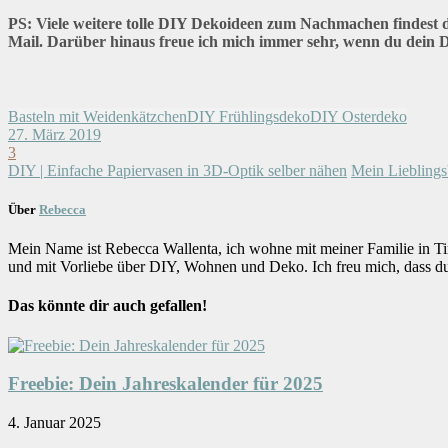
PS: Viele weitere tolle DIY Dekoideen zum Nachmachen findest
Mail. Darüber hinaus freue ich mich immer sehr, wenn du dein D
Basteln mit Weidenkätzchen
DIY Frühlingsdeko
DIY Osterdeko
27. März 2019
3
DIY | Einfache Papiervasen in 3D-Optik selber nähen
Mein Lieblings
Über
Rebecca
Mein Name ist Rebecca Wallenta, ich wohne mit meiner Familie in Ti
und mit Vorliebe über DIY, Wohnen und Deko. Ich freu mich, dass d
Das könnte dir auch gefallen!
Freebie: Dein Jahreskalender für 2025
4. Januar 2025