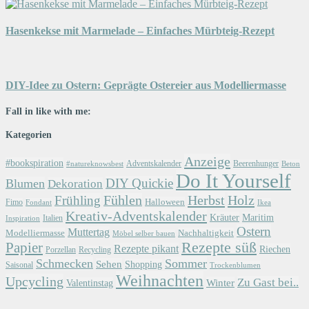
Hasenkekse mit Marmelade – Einfaches Mürbteig-Rezept
DIY-Idee zu Ostern: Geprägte Ostereier aus Modelliermasse
Fall in like with me:
Kategorien
Anzeige
#bookspiration
Adventskalender
Beerenhunger
Beton
#natureknowsbest
Do It Yourself
DIY Quickie
Blumen
Dekoration
Herbst
Holz
Frühling
Fühlen
Halloween
Fimo
Fondant
Ikea
Kreativ-Adventskalender
Kräuter
Maritim
Italien
Inspiration
Ostern
Muttertag
Modelliermasse
Nachhaltigkeit
Möbel selber bauen
Papier
Rezepte süß
Rezepte pikant
Riechen
Porzellan
Recycling
Schmecken
Sommer
Sehen
Shopping
Saisonal
Trockenblumen
Weihnachten
Upcycling
Zu Gast bei..
Winter
Valentinstag