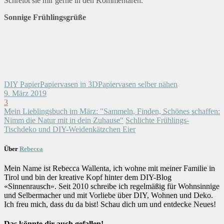
Schreibt sie mir gerne in den Kommentaren.
Sonnige Frühlingsgrüße
DIY Papier
Papiervasen in 3D
Papiervasen selber nähen
9. März 2019
3
Mein Lieblingsbuch im März: "Sammeln, Finden, Schönes schaffen:
Nimm die Natur mit in dein Zuhause"
Schlichte Frühlings-
Tischdeko und DIY-Weidenkätzchen Eier
Über
Rebecca
Mein Name ist Rebecca Wallenta, ich wohne mit meiner Familie in
Tirol und bin der kreative Kopf hinter dem DIY-Blog
«Sinnenrausch». Seit 2010 schreibe ich regelmäßig für Wohnsinnige
und Selbermacher und mit Vorliebe über DIY, Wohnen und Deko.
Ich freu mich, dass du da bist! Schau dich um und entdecke Neues!
Das könnte dir auch gefallen!